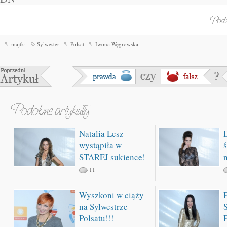
majtki
Sylwester
Polsat
Iwona Węgrowska
Natalia Lesz
wystąpiła w
STAREJ sukience!
11
Wyszkoni w ciąży
na Sylwestrze
Polsatu!!!