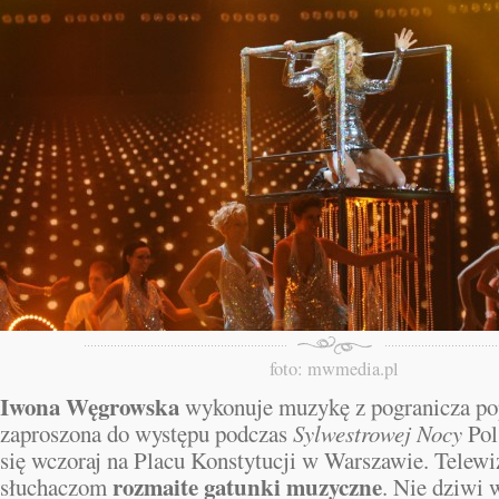
foto: mwmedia.pl
Iwona Węgrowska
wykonuje muzykę z pogranicza po
zaproszona do występu podczas
Sylwestrowej Nocy
Pol
się wczoraj na Placu Konstytucji w Warszawie. Telewi
rozmaite gatunki muzyczne
słuchaczom
. Nie dziwi 