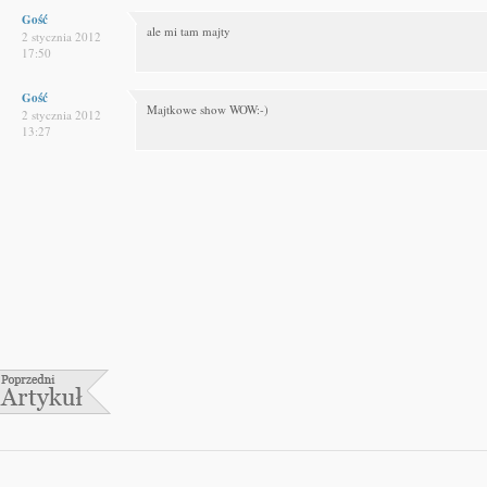
Gość
ale mi tam majty
2 stycznia 2012
17:50
Gość
Majtkowe show WOW:-)
2 stycznia 2012
13:27