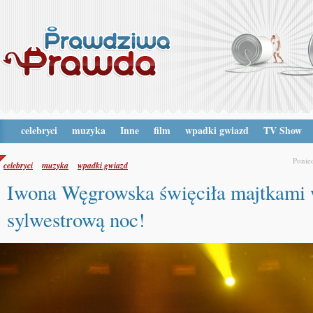
celebryci
muzyka
Inne
film
wpadki gwiazd
TV Show
Ponied
celebryci
muzyka
wpadki gwiazd
Iwona Węgrowska święciła majtkami
sylwestrową noc!