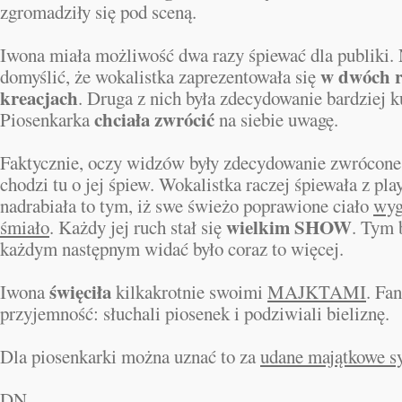
zgromadziły się pod sceną.
Iwona miała możliwość dwa razy śpiewać dla publiki. 
w dwóch 
domyślić, że wokalistka zaprezentowała się
kreacjach
. Druga z nich była zdecydowanie bardziej k
chciała zwrócić
Piosenkarka
na siebie uwagę.
Faktycznie, oczy widzów były zdecydowanie zwrócone
chodzi tu o jej śpiew. Wokalistka raczej śpiewała z pla
nadrabiała to tym, iż swe świeżo poprawione ciało
wyg
wielkim SHOW
śmiało
. Każdy jej ruch stał się
. Tym 
każdym następnym widać było coraz to więcej.
święciła
Iwona
kilkakrotnie swoimi
MAJKTAMI
. Fa
przyjemność: słuchali piosenek i podziwiali bieliznę.
Dla piosenkarki można uznać to za
udane majątkowe sy
DN