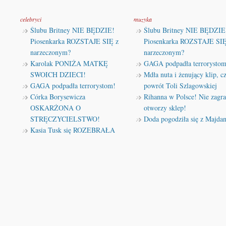
celebryci
muzyka
Ślubu Britney NIE BĘDZIE!
Ślubu Britney NIE BĘDZIE
Piosenkarka ROZSTAJE SIĘ z
Piosenkarka ROZSTAJE SIĘ
narzeczonym?
narzeczonym?
Karolak PONIŻA MATKĘ
GAGA podpadła terrorystom
SWOICH DZIECI!
Mdła nuta i żenujący klip, cz
GAGA podpadła terrorystom!
powrót Toli Szlagowskiej
Córka Borysewicza
Rihanna w Polsce! Nie zagra
OSKARŻONA O
otworzy sklep!
STRĘCZYCIELSTWO!
Doda pogodziła się z Majda
Kasia Tusk się ROZEBRAŁA