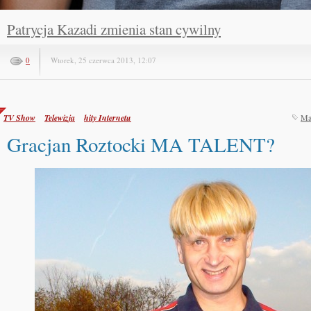
Patrycja Kazadi zmienia stan cywilny
0
Wtorek, 25 czerwca 2013, 12:07
TV Show
Telewizja
hity Internetu
Ma
Gracjan Roztocki MA TALENT?