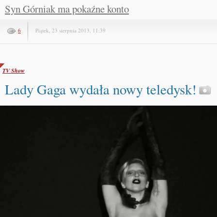
Syn Górniak ma pokaźne konto
6
Piątek, 23 sierpnia 2013, 11:39
TV Show
Lady Gaga wydała nowy teledysk!