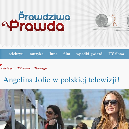
celebryci
muzyka
Inne
film
wpadki gwiazd
TV Show
celebryci
TV Show
Telewizja
Angelina Jolie w polskiej telewizji!