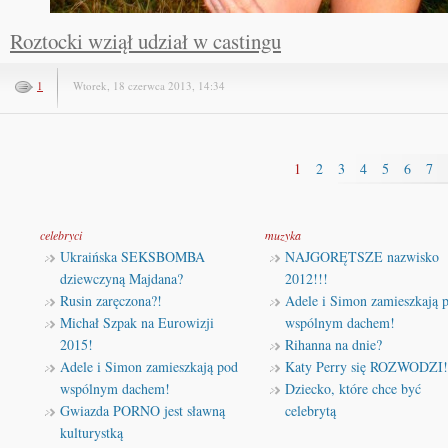
Roztocki wziął udział w castingu
1
Wtorek, 18 czerwca 2013, 14:34
1
2
3
4
5
6
7
celebryci
muzyka
Ukraińska SEKSBOMBA
NAJGORĘTSZE nazwisko
dziewczyną Majdana?
2012!!!
Rusin zaręczona?!
Adele i Simon zamieszkają 
Michał Szpak na Eurowizji
wspólnym dachem!
2015!
Rihanna na dnie?
Adele i Simon zamieszkają pod
Katy Perry się ROZWODZI!
wspólnym dachem!
Dziecko, które chce być
Gwiazda PORNO jest sławną
celebrytą
kulturystką