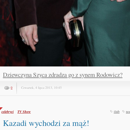
Dziewczyna Szyca zdradza go z synem Rodowicz?
0
Czwartek, 4 lipca 2013, 10:45
celebryci
TV Show
ślub
no
Kazadi wychodzi za mąż!