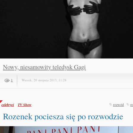
Nowy, niesamowity teledysk Gagi
1
Wtorek, 20 sierpnia 2013, 11:28
celebryci
TV Show
rozwód
r
Rozenek pociesza się po rozwodzie