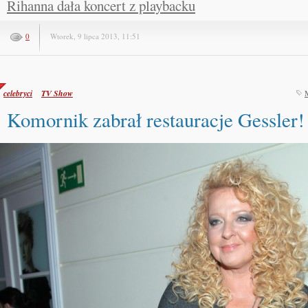
Rihanna dała koncert z playbacku
0
Wtorek, 9 lipca 2013, 11:51
celebryci
TV Show
Komornik zabrał restauracje Gessler!