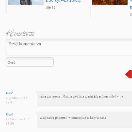
12
Gość
stara czy nowa , Natalia wyglada w niej jak milion dolców ;-)
4 grudnia 2013
18:31
Gość
w dodatku podobno w szmateksie ją kupiła haha
17 kwietnia 2012
13:30