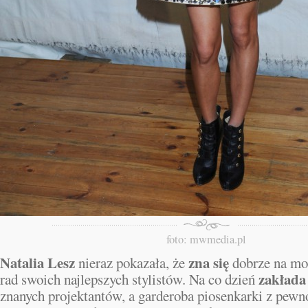
foto: mwmedia.pl
Natalia Lesz
zna się
nieraz pokazała, że
dobrze na mod
zakłada
rad swoich najlepszych stylistów. Na co dzień
znanych projektantów, a garderoba piosenkarki z pewno