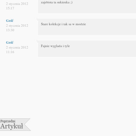
zajebista ta sukienka ;)
2 stycznia 2012
15:17
Gość
Stare kolekcje i tak sa w modzie
2 stycznia 2012
13:30
Gość
Fajnie wyglada i tyle
2 stycznia 2012
11:16