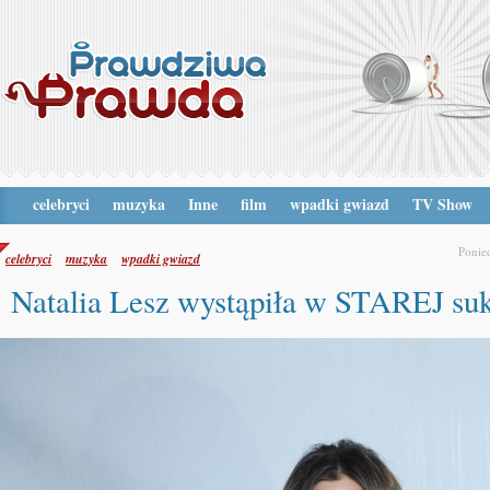
celebryci
muzyka
Inne
film
wpadki gwiazd
TV Show
Ponied
celebryci
muzyka
wpadki gwiazd
Natalia Lesz wystąpiła w STAREJ suk