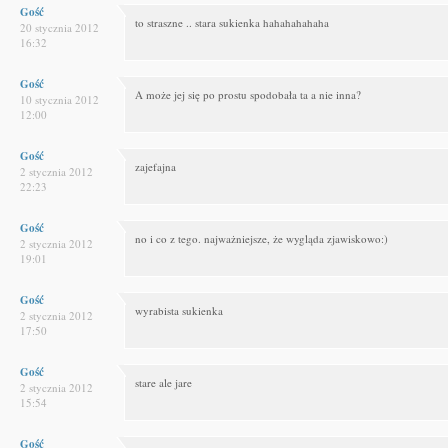
Gość
to straszne .. stara sukienka hahahahahaha
20 stycznia 2012
16:32
Gość
A może jej się po prostu spodobała ta a nie inna?
10 stycznia 2012
12:00
Gość
zajefajna
2 stycznia 2012
22:23
Gość
no i co z tego. najważniejsze, że wygląda zjawiskowo:)
2 stycznia 2012
19:01
Gość
wyrabista sukienka
2 stycznia 2012
17:50
Gość
stare ale jare
2 stycznia 2012
15:54
Gość