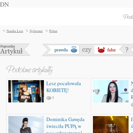
DN
Natalia Lesz
Sylwester
Polsat
Lesz pocałowała
KOBIETĘ!
d
5
Dominika Gawęda
świeciła PUPĄ w
noc sylwestrową!