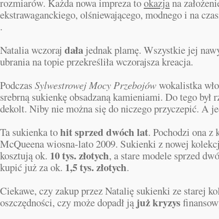
rozmiarów. Każda nowa impreza to
okazja
na założeni
ekstrawaganckiego, olśniewającego, modnego i na czasi
.
dała
Natalia wczoraj
jednak plamę. Wszystkie jej naw
ubrania na topie przekreśliła wczorajsza kreacja.
Podczas
Sylwestrowej Mocy Przebojów
wokalistka włoż
srebrną sukienkę obsadzaną kamieniami. Do tego był r
dekolt. Niby nie można się do niczego przyczepić. A je
hit sprzed dwóch lat
Ta sukienka to
. Pochodzi ona z 
McQueena wiosna-lato 2009. Sukienki z nowej kolekcji
10 tys. złotych
kosztują ok.
, a stare modele sprzed dw
1,5 tys. złotych
kupić już za ok.
.
Ciekawe, czy zakup przez Natalię sukienki ze starej ko
już kryzys
oszczędności, czy może dopadł ją
finansow