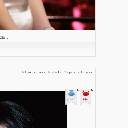
wecji
Danuta Stenka
aktorka
operacja plastyczna
prawda
fałsz