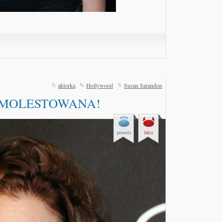
aktorka
Hollywood
Susan Sarandon
ŁA MOLESTOWANA!
prawda
fałsz