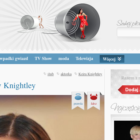
wpadki gwiazd
TV Show
moda
Telewizja
Więcej
ślub
aktorka
Keira Knightley
 Knightley
prawda
fałsz