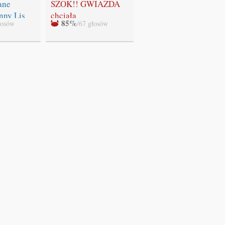
"Zmierzchu" NIE
ane
SZOK!! GWIAZDA
BĘDZIE!!!
nny Lis
chciała
85%
łosów
/67 głosów
WYSTRZELAĆ
swoich fanów!!!