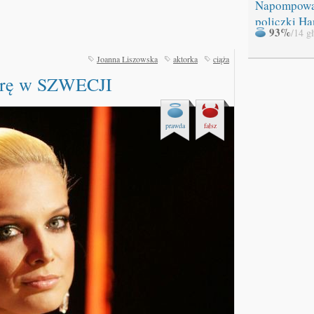
Napompow
policzki Ha
93%
/14 g
Joanna Liszowska
aktorka
ciąża
ierę w SZWECJI
prawda
fałsz