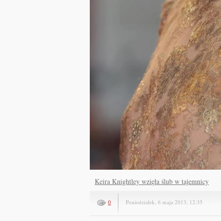
Keira Knightley wzięła ślub w tajemnicy
0
Poniedziałek, 6 maja 2013, 12:35