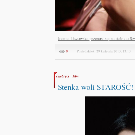
Joanna Liszowska przenosi się na stałe do Sz
0
Poniedziałek, 29 kwietnia 2013, 13:13
celebryci
film
Stenka woli STAROŚĆ!