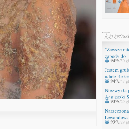
"Zawsze mi
zapędy do
94%
/50 g
ROZBIERAN
Jestem grub
udaję, że je
94%
/47 g
Niezwykła 
Agnieszki 
93%
/29 g
Narzeczona
Lewandows
93%
/29 g
miała WYP