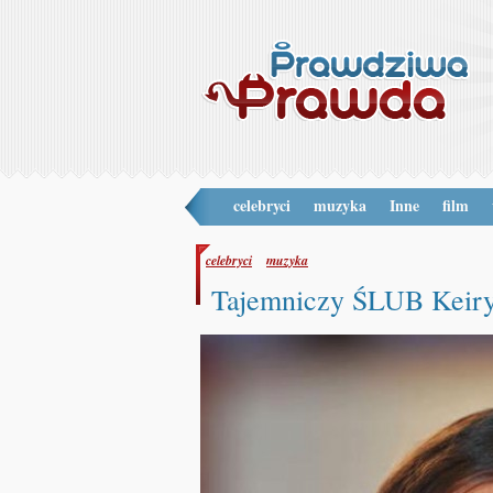
celebryci
muzyka
Inne
film
celebryci
muzyka
Tajemniczy ŚLUB Keiry