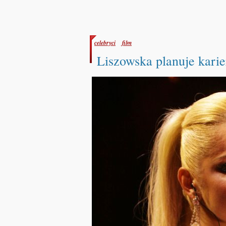
celebryci
film
Liszowska planuje kar