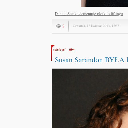
Danuta Stenka dementuje plotki o liftingu
0
Czwartek, 18 kwietnia 2013, 12:55
celebryci
film
Susan Sarandon BY