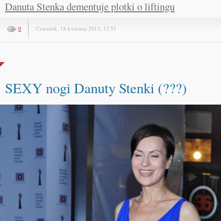
Danuta Stenka dementuje plotki o liftingu
0
Czwartek, 18 kwietnia 2013, 12:55
SEXY nogi Danuty Stenki (???)