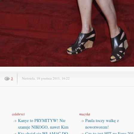
3
Niedziela, 18 grudnia 2011, 16:22
celebryci
muzyka
Kanye to PRYMITYW! Nie
Paula toczy walkę z
szanuje NIKOGO, nawet Kim
nowotworem!
Kto chciał się WŁAMAĆ DO
Czy to jest HIT na Euro 201