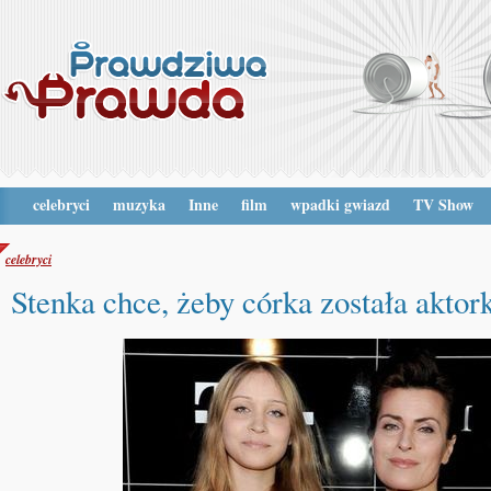
celebryci
muzyka
Inne
film
wpadki gwiazd
TV Show
celebryci
Stenka chce, żeby córka została aktor