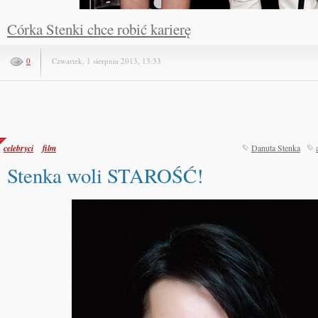
Córka Stenki chce robić karierę
0
Czwartek, 1 sierpnia 2013, 13:33
celebryci
film
Danuta Stenka
Stenka woli STAROŚĆ!