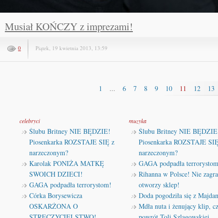
Musiał KOŃCZY z imprezami!
0
Piątek, 19 kwietnia 2013, 13:59
1
...
6
7
8
9
10
11
12
13
celebryci
muzyka
Ślubu Britney NIE BĘDZIE!
Ślubu Britney NIE BĘDZIE
Piosenkarka ROZSTAJE SIĘ z
Piosenkarka ROZSTAJE SIĘ
narzeczonym?
narzeczonym?
Karolak PONIŻA MATKĘ
GAGA podpadła terrorystom
SWOICH DZIECI!
Rihanna w Polsce! Nie zagra
GAGA podpadła terrorystom!
otworzy sklep!
Córka Borysewicza
Doda pogodziła się z Majda
OSKARŻONA O
Mdła nuta i żenujący klip, cz
STRĘCZYCIELSTWO!
powrót Toli Szlagowskiej