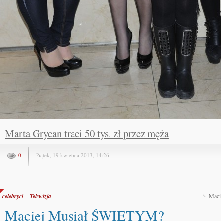
Marta Grycan traci 50 tys. zł przez męża
0
Piątek, 19 kwietnia 2013, 14:26
celebryci
Telewizja
Maci
Maciej Musiał ŚWIĘTYM?