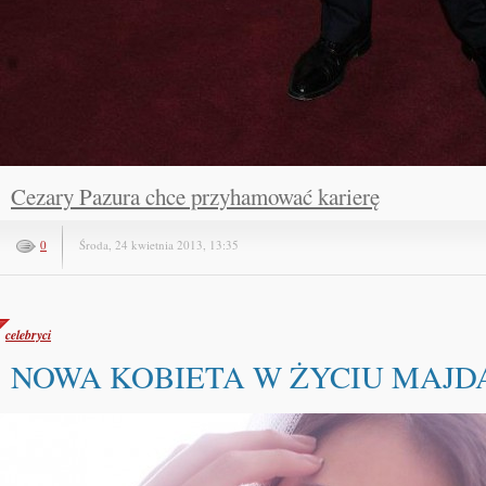
Cezary Pazura chce przyhamować karierę
0
Środa, 24 kwietnia 2013, 13:35
celebryci
NOWA KOBIETA W ŻYCIU MAJD