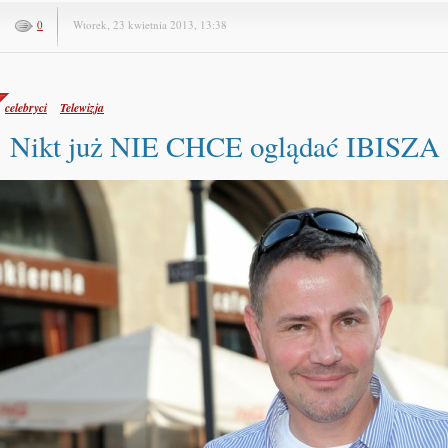
0
Wtorek, 23 kwietnia 2013, 13:38
celebryci
Telewizja
Nikt już NIE CHCE oglądać IBISZA 