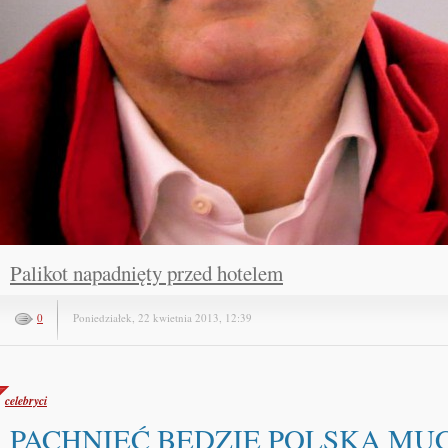
Palikot napadnięty przed hotelem
0
Poniedziałek, 22 kwietnia 2013, 12:39
celebryci
PACHNIEĆ BĘDZIE POLSKA MUC