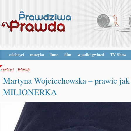
celebryci
muzyka
Inne
film
wpadki gwiazd
TV Show
celebryci
Telewizja
Martyna Wojciechowska – prawie jak
MILIONERKA