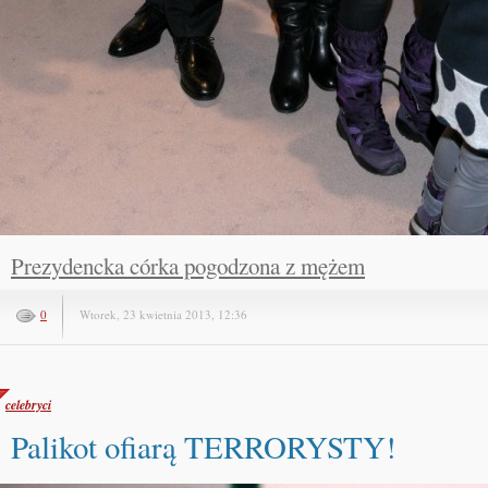
Prezydencka córka pogodzona z mężem
0
Wtorek, 23 kwietnia 2013, 12:36
celebryci
Palikot ofiarą TERRORYSTY!