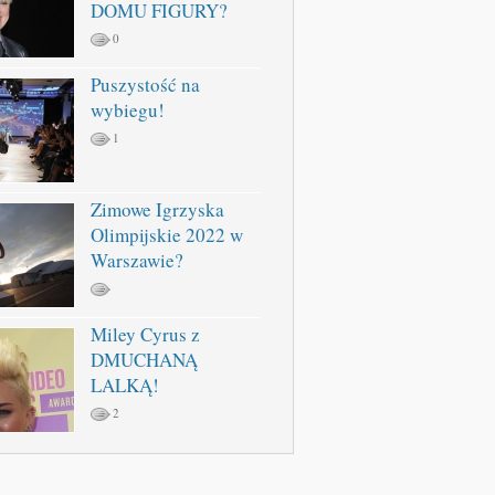
DOMU FIGURY?
0
Puszystość na
wybiegu!
1
Zimowe Igrzyska
Olimpijskie 2022 w
Warszawie?
Miley Cyrus z
DMUCHANĄ
LALKĄ!
2