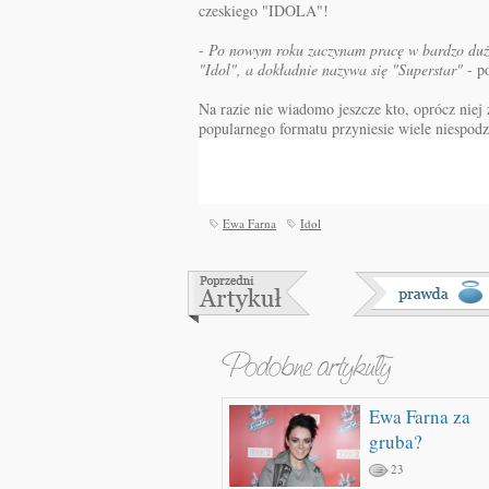
czeskiego "IDOLA"!
-
Po nowym roku zaczynam pracę w bardzo du
"Idol", a dokładnie nazywa się "Superstar"
- p
Na razie nie wiadomo jeszcze kto, oprócz niej 
popularnego formatu przyniesie wiele niespodz
Ewa Farna
Idol
Ewa Farna za
gruba?
23