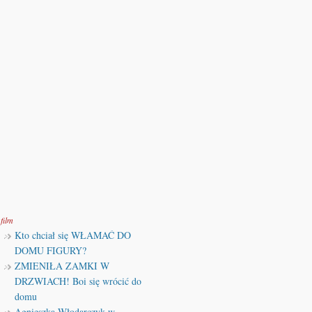
film
Kto chciał się WŁAMAĆ DO
DOMU FIGURY?
ZMIENIŁA ZAMKI W
DRZWIACH! Boi się wrócić do
domu
Agnieszka Włodarczyk w