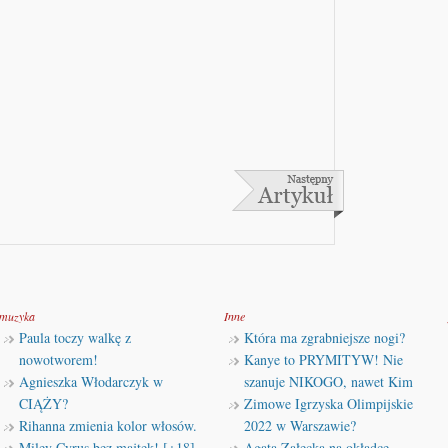
muzyka
Inne
Paula toczy walkę z
Która ma zgrabniejsze nogi?
nowotworem!
Kanye to PRYMITYW! Nie
Agnieszka Włodarczyk w
szanuje NIKOGO, nawet Kim
CIĄŻY?
Zimowe Igrzyska Olimpijskie
Rihanna zmienia kolor włosów.
2022 w Warszawie?
Miley Cyrus bez majtek! [+18]
Agata Załęcka na okładce