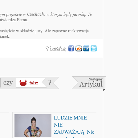
żym projekcie w
Czechach
, w którym będę jurorką. To
otwierdza Farna.
zasiądzie w składzie jury. Ale zapewne reaktywacja
ianek.
LUDZIE MNIE
NIE
ZAUWAŻAJĄ. Nie