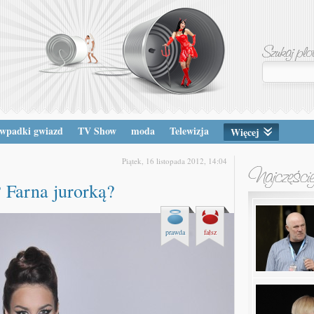
wpadki gwiazd
TV Show
moda
Telewizja
Więcej
Piątek, 16 listopada 2012, 14:04
 Farna jurorką?
prawda
fałsz