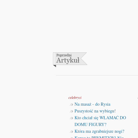
celebryci
Na masaż - do Rysia
Puszystość na wybiegu!
Kto chciał się WŁAMAĆ DO
DOMU FIGURY?
Która ma zgrabniejsze nogi?
Kanye to PRYMITYW! Nie