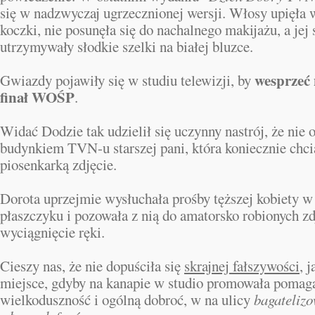
się w nadzwyczaj ugrzecznionej wersji. Włosy upięła
koczki, nie posunęła się do nachalnego makijażu, a jej
utrzymywały słodkie szelki na białej bluzce.
wesprzeć
Gwiazdy pojawiły się w studiu telewizji, by
finał WOŚP
.
Widać Dodzie tak udzielił się uczynny nastrój, że nie
budynkiem TVN-u starszej pani, która koniecznie chcia
piosenkarką zdjęcie.
Dorota uprzejmie wysłuchała prośby tęższej kobiety w
płaszczyku i pozowała z nią do amatorsko robionych zd
wyciągnięcie ręki.
Cieszy nas, że nie dopuściła się
skrajnej fałszywości
, 
miejsce, gdyby na kanapie w studio promowała pomaga
wielkoduszność i ogólną dobroć, w na ulicy
bagateliz