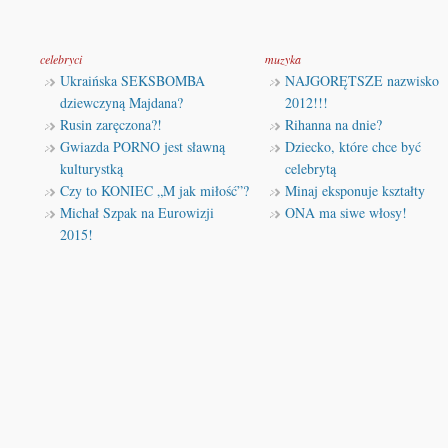
celebryci
muzyka
Ukraińska SEKSBOMBA
NAJGORĘTSZE nazwisko
dziewczyną Majdana?
2012!!!
Rusin zaręczona?!
Rihanna na dnie?
Gwiazda PORNO jest sławną
Dziecko, które chce być
kulturystką
celebrytą
Czy to KONIEC „M jak miłość”?
Minaj eksponuje kształty
Michał Szpak na Eurowizji
ONA ma siwe włosy!
2015!