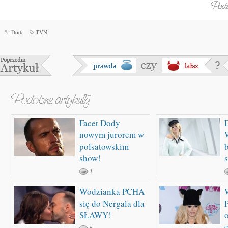
Doda
TVN
Facet Dody
nowym jurorem w
polsatowskim
b
show!
3
Wodzianka PCHA
się do Nergala dla
SŁAWY!
6