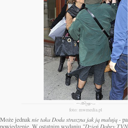
foto: mwmedia.pl
Może jednak
nie taka Doda straszna jak ją malują
- pa
powiedzenie. W ostatnim wydaniu
"Dzień Dobry TVN