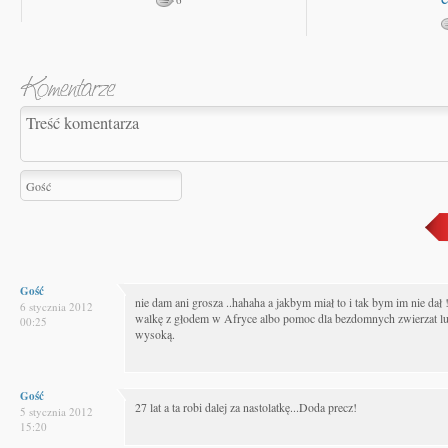
Gość
nie dam ani grosza ..hahaha a jakbym miał to i tak bym im nie da
6 stycznia 2012
walkę z głodem w Afryce albo pomoc dla bezdomnych zwierzat lub
00:25
wysoką.
Gość
27 lat a ta robi dalej za nastolatkę...Doda precz!
5 stycznia 2012
15:20