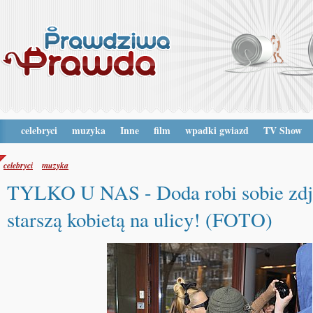
celebryci
muzyka
Inne
film
wpadki gwiazd
TV Show
celebryci
muzyka
TYLKO U NAS - Doda robi sobie zdj
starszą kobietą na ulicy! (FOTO)