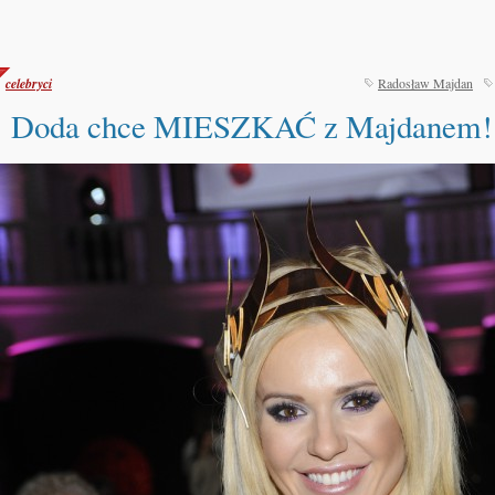
celebryci
Radosław Majdan
Doda chce MIESZKAĆ z Majdanem!