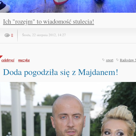
Ich "rozejm" to wiadomość stulecia!
0
Środa, 22 sierpnia 2012, 14:27
celebryci
muzyka
sport
Radosław 
Doda pogodziła się z Majdanem!