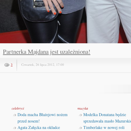
Partnerka Majdana jest uzależniona!
3
Czwartek, 26 lipca 2012, 17:00
celebryci
muzyka
Doda macha Błażejowi nożem
Modelka Donatana będzie
przed nosem!
sprzedawała masło Mazurski
Agata Załęcka na okładce
Timberlake w nowej roli