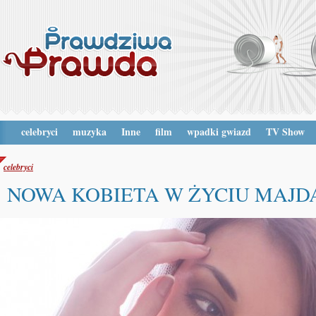
celebryci
muzyka
Inne
film
wpadki gwiazd
TV Show
celebryci
NOWA KOBIETA W ŻYCIU MAJD