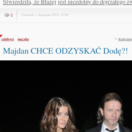
Stwierdziła, że Błażej jest niezdolny do dojrzałego 
0
Czwartek, 1 listopada 2012, 15:00
celebryci
muzyka
Radosław
Majdan CHCE ODZYSKAĆ Dodę?!