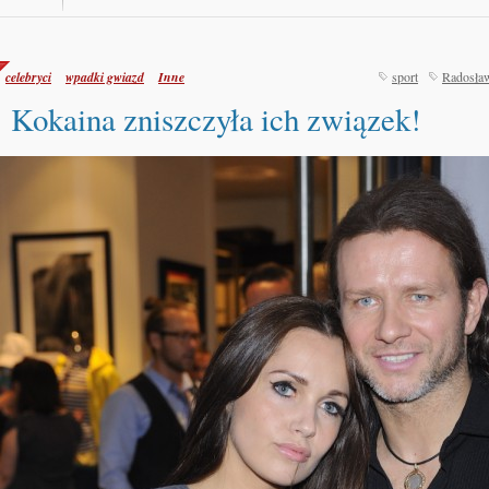
celebryci
wpadki gwiazd
Inne
sport
Radosła
Kokaina zniszczyła ich związek!