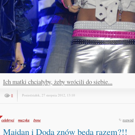
Ich matki chciałyby, żeby wrócili do siebie...
0
Poniedziałek, 27 sierpnia 2012, 13:10
celebryci
muzyka
Inne
rozwód
Majdan i Doda znów będą razem?!!