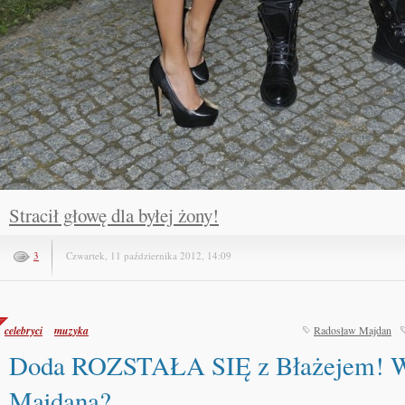
Stracił głowę dla byłej żony!
3
Czwartek, 11 października 2012, 14:09
celebryci
muzyka
Radosław Majdan
Doda ROZSTAŁA SIĘ z Błażejem! W
Majdana?