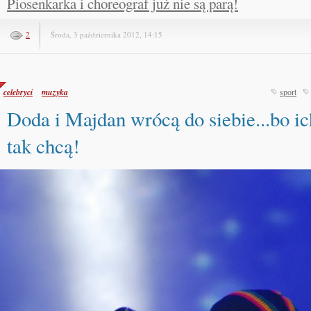
Piosenkarka i choreograf już nie są parą!
2
Środa, 3 października 2012, 14:15
celebryci
muzyka
sport
Doda i Majdan wrócą do siebie...bo ic
tak chcą!