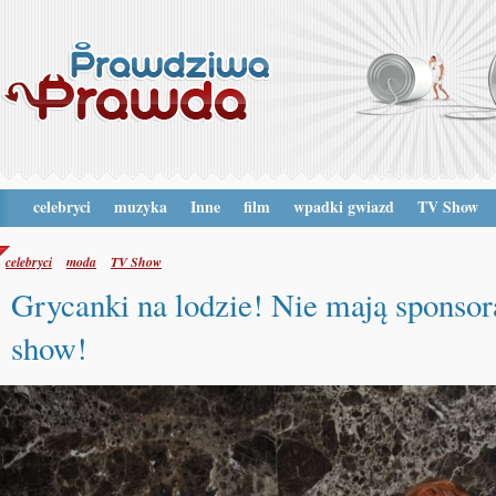
celebryci
muzyka
Inne
film
wpadki gwiazd
TV Show
celebryci
moda
TV Show
Grycanki na lodzie! Nie mają sponso
show!