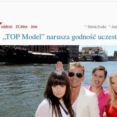
celebryci
TV Show
Inne
Marcin Tyszka
Joa
„TOP Model” narusza godność uczest