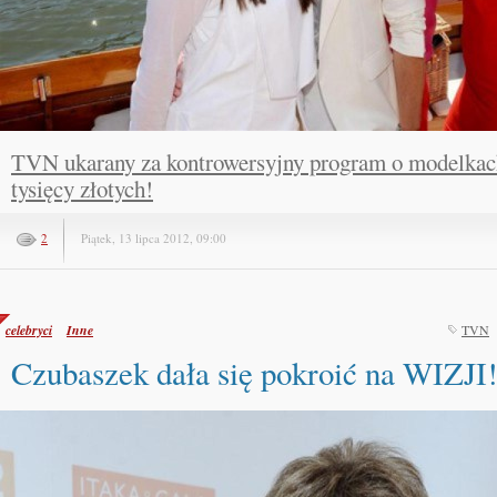
TVN ukarany za kontrowersyjny program o modelkach
tysięcy złotych!
2
Piątek, 13 lipca 2012, 09:00
celebryci
Inne
TVN
Czubaszek dała się pokroić na WIZJI