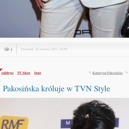
1
Czwartek, 28 czerwca 2012, 16:00
celebryci
TV Show
Inne
Katarzyna Pakosińska
Pakosińska króluje w TVN Style