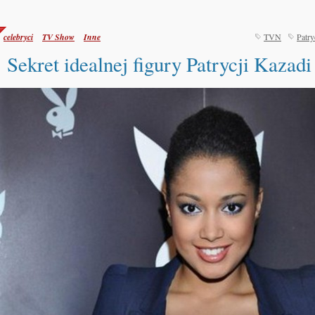
celebryci
TV Show
Inne
TVN
Patry
Sekret idealnej figury Patrycji Kazadi