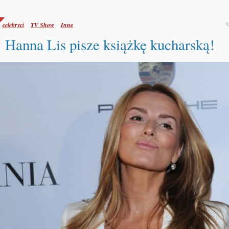
celebryci
TV Show
Inne
Hanna Lis pisze książkę kucharską!