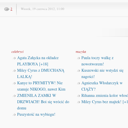
2
Wtorek, 19 czerwca 2012, 11:00
celebryci
muzyka
Agata Załęcka na okładce
Paula toczy walkę z
PLAYBOYA [+18]
nowotworem!
Miley Cyrus z DMUCHANĄ
Kuszewski nie wstydzi się
LALKĄ!
nagości!
Kanye to PRYMITYW! Nie
Agnieszka Włodarczyk w
szanuje NIKOGO, nawet Kim
CIĄŻY?
ZMIENIŁA ZAMKI W
Rihanna zmienia kolor włos
DRZWIACH! Boi się wrócić do
Miley Cyrus bez majtek! [+
domu
Puszystość na wybiegu!