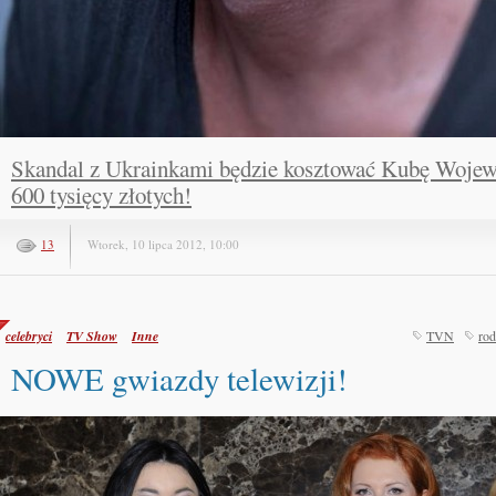
Skandal z Ukrainkami będzie kosztować Kubę Woje
600 tysięcy złotych!
13
Wtorek, 10 lipca 2012, 10:00
celebryci
TV Show
Inne
TVN
rod
NOWE gwiazdy telewizji!