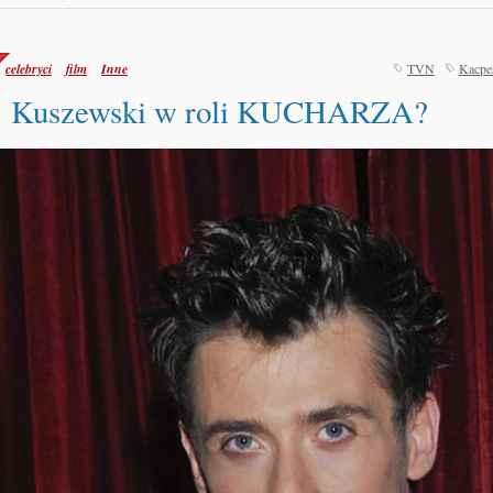
celebryci
film
Inne
TVN
Kacpe
Kuszewski w roli KUCHARZA?