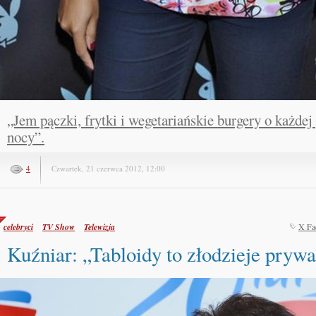
„Jem pączki, frytki i wegetariańskie burgery o każdej 
nocy”.
4
Czwartek, 21 czerwca 2012, 12:00
celebryci
TV Show
Telewizja
X Fa
Kuźniar: „Tabloidy to złodzieje prywa