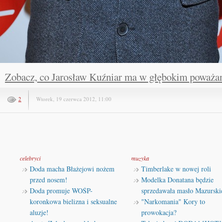
Zobacz, co Jarosław Kuźniar ma w głębokim poważan
2
Wtorek, 19 czerwca 2012, 11:00
celebryci
muzyka
Doda macha Błażejowi nożem
Timberlake w nowej roli
przed nosem!
Modelka Donatana będzie
Doda promuje WOŚP-
sprzedawała masło Mazurski
koronkowa bielizna i seksualne
"Narkomania" Kory to
aluzje!
prowokacja?