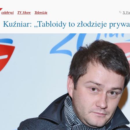
celebryci
TV Show
Telewizja
X Fa
Kuźniar: „Tabloidy to złodzieje prywa