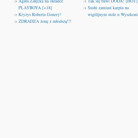
Agata Załęcka na okładce
Tak się bawi DODA! [HOT]
PLAYBOYA [+18]
Sushi zamiast karpia na
Kryzys Roberta Gonery!
wigilijnym stole u Wyszkoni
ZDRADZA żonę z młodszą!!!