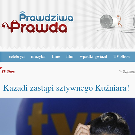
celebryci
muzyka
Inne
film
wpadki gwiazd
TV Show
TV Show
Szymon
Kazadi zastąpi sztywnego Kuźniara!