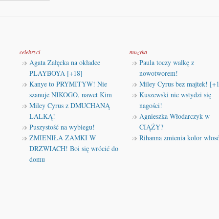
celebryci
muzyka
Agata Załęcka na okładce
Paula toczy walkę z
PLAYBOYA [+18]
nowotworem!
Kanye to PRYMITYW! Nie
Miley Cyrus bez majtek! [+
szanuje NIKOGO, nawet Kim
Kuszewski nie wstydzi się
Miley Cyrus z DMUCHANĄ
nagości!
LALKĄ!
Agnieszka Włodarczyk w
Puszystość na wybiegu!
CIĄŻY?
ZMIENIŁA ZAMKI W
Rihanna zmienia kolor włos
DRZWIACH! Boi się wrócić do
domu