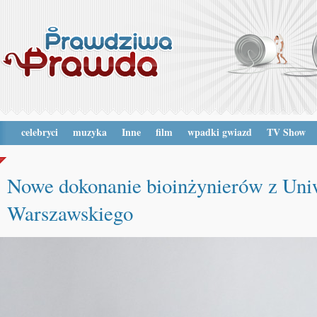
celebryci
muzyka
Inne
film
wpadki gwiazd
TV Show
Nowe dokonanie bioinżynierów z Uni
Warszawskiego