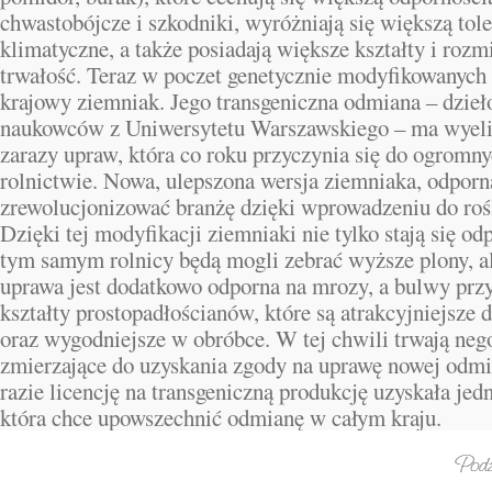
chwastobójcze i szkodniki, wyróżniają się większą tol
klimatyczne, a także posiadają większe kształty i rozm
trwałość. Teraz w poczet genetycznie modyfikowanych
krajowy ziemniak. Jego transgeniczna odmiana – dzieł
naukowców z Uniwersytetu Warszawskiego – ma wyel
zarazy upraw, która co roku przyczynia się do ogromny
rolnictwie. Nowa, ulepszona wersja ziemniaka, odpor
zrewolucjonizować branżę dzięki wprowadzeniu do rośl
Dzięki tej modyfikacji ziemniaki nie tylko stają się od
tym samym rolnicy będą mogli zebrać wyższe plony, al
uprawa jest dodatkowo odporna na mrozy, a bulwy przy
kształty prostopadłościanów, które są atrakcyjniejsze
oraz wygodniejsze w obróbce. W tej chwili trwają neg
zmierzające do uzyskania zgody na uprawę nowej odmi
razie licencję na transgeniczną produkcję uzyskała jed
która chce upowszechnić odmianę w całym kraju.