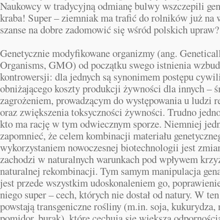
Naukowcy w tradycyjną odmianę bulwy wszczepili ge
kraba! Super – ziemniak ma trafić do rolników już na
szanse na dobre zadomowić się wśród polskich upraw?
Genetycznie modyfikowane organizmy (ang. Genetical
Organisms, GMO) od początku swego istnienia wzbud
kontrowersji: dla jednych są synonimem postępu cywil
obniżającego koszty produkcji żywności dla innych – 
zagrożeniem, prowadzącym do występowania u ludzi re
oraz zwiększenia toksyczności żywności. Trudno jedno
kto ma rację w tym odwiecznym sporze. Niemniej jed
zapomnieć, że celem kombinacji materiału genetyczne
wykorzystaniem nowoczesnej biotechnologii jest zmia
zachodzi w naturalnych warunkach pod wpływem krzy
naturalnej rekombinacji. Tym samym manipulacja gen
jest przede wszystkim udoskonaleniem go, poprawieni
niego super – cech, których nie dostał od natury. W te
powstają transgeniczne rośliny (m.in. soja, kukurydza, 
pomidor, burak), które cechują się większą odporności