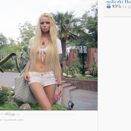
policzki Ha
93%
/14 g
to: facebook.com