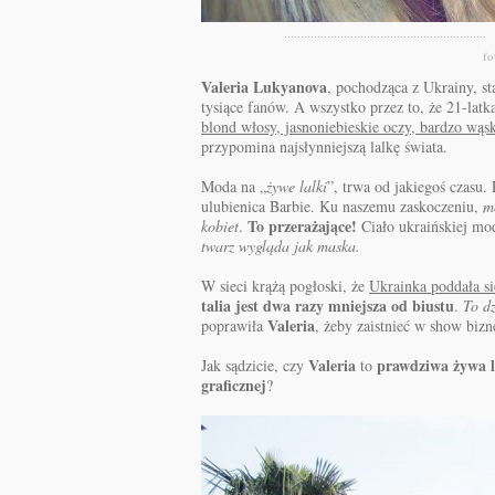
fo
Valeria Lukyanova
, pochodząca z Ukrainy, sta
tysiące fanów. A wszystko przez to, że 21-lat
blond włosy, jasnoniebieskie oczy, bardzo wąska
przypomina najsłynniejszą lalkę świata.
Moda na „
żywe lalki
”, trwa od jakiegoś czasu.
ulubienica Barbie. Ku naszemu zaskoczeniu,
m
To przerażające!
kobiet
.
Ciało ukraińskiej mod
twarz wygląda jak maska.
W sieci krążą pogłoski, że
Ukrainka poddała się
talia jest dwa razy mniejsza od biustu
.
To dz
Valeria
poprawiła
, żeby zaistnieć w show bizn
Valeria
prawdziwa żywa l
Jak sądzicie, czy
to
graficznej
?