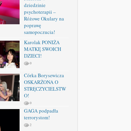
dziedzinie
psychoterapii –
Różowe Okulary na
poprawę
samopoczucia!
Karolak PONIŻA
MATKĘ SWOICH
DZIECI!
0
Córka Borysewicza
OSKARŻONA O
STRĘCZYCIELSTW
O!
0
GAGA podpadła
terrorystom!
2