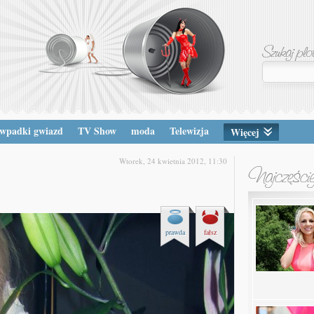
wpadki gwiazd
TV Show
moda
Telewizja
Więcej
Wtorek, 24 kwietnia 2012, 11:30
prawda
fałsz