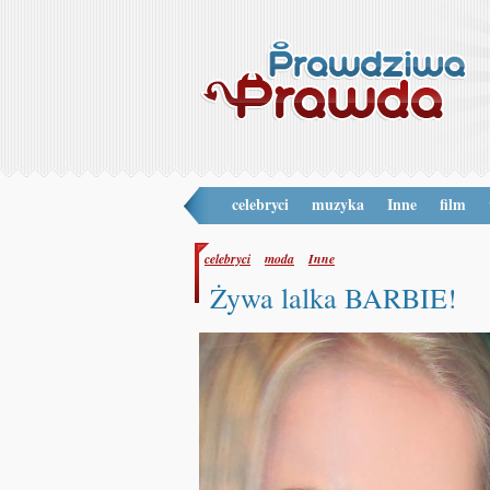
celebryci
muzyka
Inne
film
celebryci
moda
Inne
Żywa lalka BARBIE!