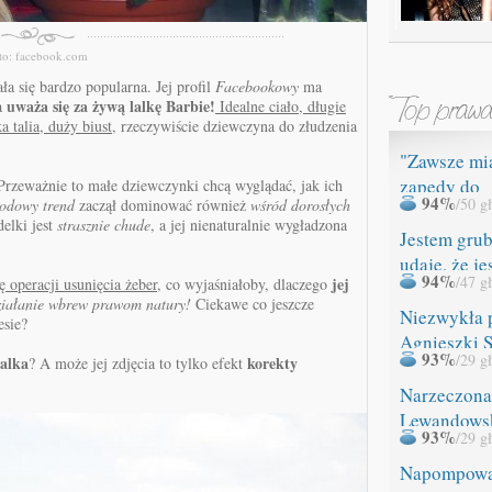
to: facebook.com
ła się bardzo popularna. Jej profil
Facebookowy
ma
uważa się za żywą lalkę Barbie!
ka
Idealne ciało, długie
 talia, duży biust,
rzeczywiście dziewczyna do złudzenia
"Zawsze mi
zapędy do
 Przeważnie to małe dziewczynki chcą wyglądać, jak ich
94%
/50 g
odowy trend
zaczął dominować również
wśród dorosłych
ROZBIERAN
elki jest
strasznie chude
, a jej nienaturalnie wygładzona
Jestem grub
udaję, że je
94%
/47 g
jej
 operacji usunięcia żeber,
co wyjaśniałoby, dlaczego
iałanie wbrew prawom natury!
Ciekawe co jeszcze
Niezwykła 
esie?
Agnieszki 
93%
/29 g
alka
korekty
? A może jej zdjęcia to tylko efekt
Narzeczona
Lewandows
93%
/29 g
miała WYP
Napompow