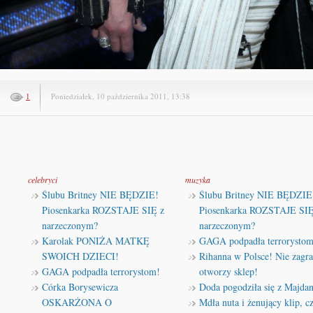
1
Poniedziałek, 10 października 2011, 13:38
celebryci
muzyka
Ślubu Britney NIE BĘDZIE!
Ślubu Britney NIE BĘDZIE
Piosenkarka ROZSTAJE SIĘ z
Piosenkarka ROZSTAJE SIĘ
narzeczonym?
narzeczonym?
Karolak PONIŻA MATKĘ
GAGA podpadła terrorystom
SWOICH DZIECI!
Rihanna w Polsce! Nie zagra
GAGA podpadła terrorystom!
otworzy sklep!
Córka Borysewicza
Doda pogodziła się z Majda
OSKARŻONA O
Mdła nuta i żenujący klip, cz