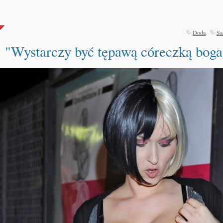
Doda
Sa
"Wystarczy być tępawą córeczką bogat