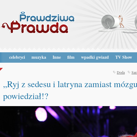
celebryci
muzyka
Inne
film
wpadki gwiazd
TV Show
Doda
Sar
„Ryj z sedesu i latryna zamiast mózgu
powiedział!?