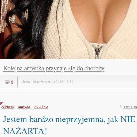
Kolejna artystka przynaje się do choroby
0
Środa, 10 października 2012, 13:39
celebryci
muzyka
TV Show
Ewa Far
Jestem bardzo nieprzyjemna, jak N
NAŻARTA!