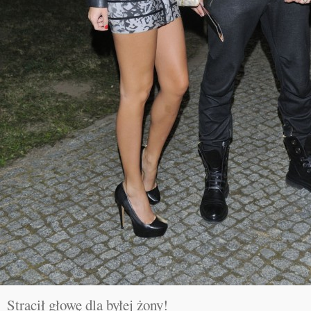
Stracił głowę dla byłej żony!