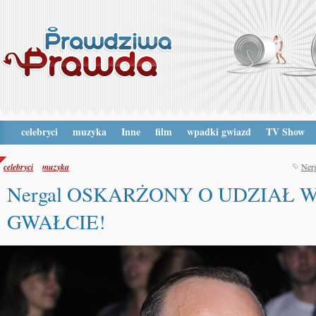
celebryci
muzyka
Inne
film
wpadki gwiazd
TV Show
celebryci
muzyka
Ner
Nergal OSKARŻONY O UDZIAŁ 
GWAŁCIE!