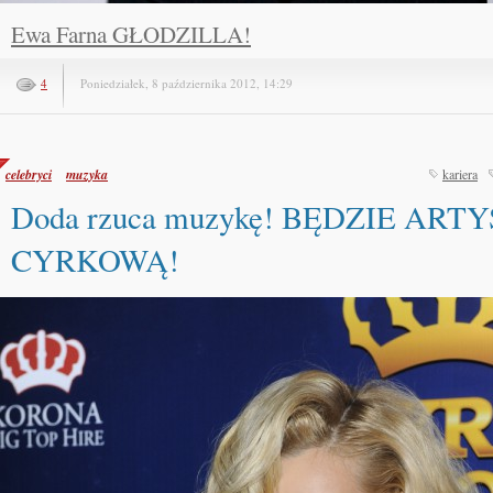
Ewa Farna GŁODZILLA!
4
Poniedziałek, 8 października 2012, 14:29
celebryci
muzyka
kariera
Doda rzuca muzykę! BĘDZIE ART
CYRKOWĄ!