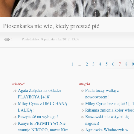
Piosenkarka nie wie, kiedy przestać pić
1
Poniedziałek, 8 października 2012, 13:39
1
...
2
3
4
5
6
7
8
9
celebryci
muzyka
Agata Załęcka na okładce
Paula toczy walkę z
PLAYBOYA [+18]
nowotworem!
Miley Cyrus z DMUCHANĄ
Miley Cyrus bez majtek! [+
LALKĄ!
Rihanna zmienia kolor włos
Puszystość na wybiegu!
Kuszewski nie wstydzi się
Kanye to PRYMITYW! Nie
nagości!
szanuje NIKOGO, nawet Kim
Agnieszka Włodarczyk w