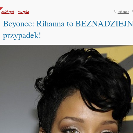
celebryci
muzyka
Rihanna
Beyonce: Rihanna to BEZNADZIEJ
przypadek!