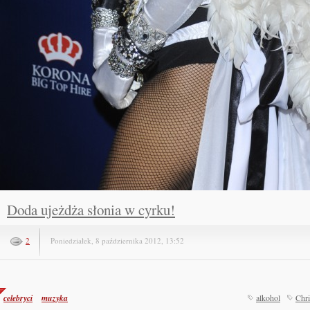
Doda ujeżdża słonia w cyrku!
2
Poniedziałek, 8 października 2012, 13:52
celebryci
muzyka
alkohol
Chri