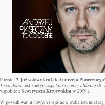
7. już solowy krążek
Andrzeja Piasecznego
Powstał
To co dobre
jest kontynuacją
Spisu rzeczy ulubionych
-
Sewerynem Krajewskim
wspólnie z
w 2009 r.
W poszukiwaniu nowych inspiracji, wokalista udał się