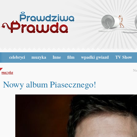
celebryci
muzyka
Inne
film
wpadki gwiazd
TV Show
Ni
muzyka
Nowy album Piasecznego!