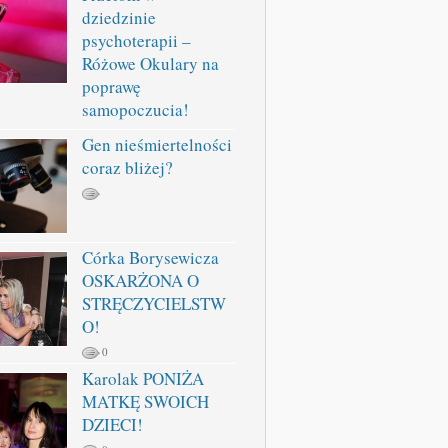
dziedzinie
psychoterapii –
Różowe Okulary na
poprawę
samopoczucia!
Gen nieśmiertelności
coraz bliżej?
Córka Borysewicza
OSKARŻONA O
STRĘCZYCIELSTW
O!
0
Karolak PONIŻA
MATKĘ SWOICH
DZIECI!