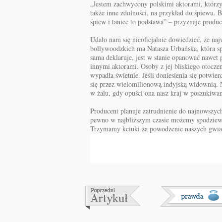
„Jestem zachwycony polskimi aktorami, którzy
także inne zdolności, na przykład do śpiewu. 
śpiew i taniec to podstawa” – przyznaje produc
Udało nam się nieoficjalnie dowiedzieć, że na
bollywoodzkich ma Natasza Urbańska, która spe
sama deklaruje, jest w stanie opanować nawet 
innymi aktorami. Osoby z jej bliskiego otoczeni
wypadła świetnie. Jeśli doniesienia się potwie
się przez wielomilionową indyjską widownią. 
w żalu, gdy opuści ona nasz kraj w poszukiwa
Producent planuje zatrudnienie do najnowszych
pewno w najbliższym czasie możemy spodziewa
Trzymamy kciuki za powodzenie naszych gwia