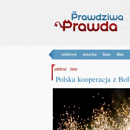
celebryci
muzyka
Inne
film
celebryci
Inne
Polska kooperacja z Bo