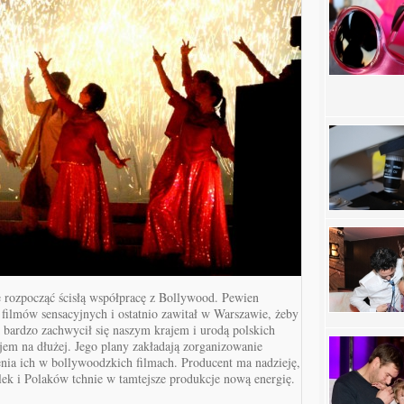
ę rozpocząć ścisłą współpracę z Bollywood. Pewien
m filmów sensacyjnych i ostatnio zawitał w Warszawie, żeby
 bardzo zachwycił się naszym krajem i urodą polskich
ajem na dłużej. Jego plany zakładają zorganizowanie
enia ich w bollywoodzkich filmach. Producent ma nadzieję,
lek i Polaków tchnie w tamtejsze produkcje nową energię.