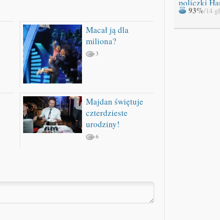
policzki Ha
93%
/14 g
Macał ją dla
miliona?
3
Majdan świętuje
czterdzieste
urodziny!
6