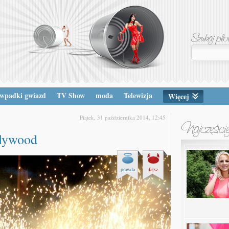
wpadki gwiazd
TV Show
moda
Telewizja
Więcej
Piątek, 31 października 2014, 12:45
llywood
prawda
fałsz