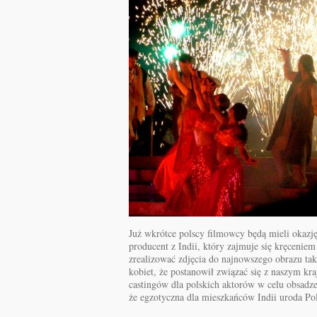
Już wkrótce polscy filmowcy będą mieli okazj
producent z Indii, który zajmuje się kręcenie
zrealizować zdjęcia do najnowszego obrazu tak
kobiet, że postanowił związać się z naszym kr
castingów dla polskich aktorów w celu obsadz
że egzotyczna dla mieszkańców Indii uroda Po