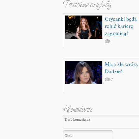
Grycanki będą
robić karierę
zagranicą!
1
Maja źle wróży
Dodzie!
2