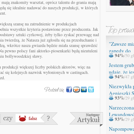
 mają znakomity warsztat, oprócz talentu do grania mają
Będą się idealnie nadawać do naszych produkcji, w których
ent.
jwiększą szansę na zatrudnienie w produkcjach
łnia wszystkie kryteria postawione przez producenta. Jak
podstawy sztuki cyrkowej, żeby tylko zyskać przewagę nad
a twierdzą, że Natasza już zgłosiła się na przesłuchanie i
"Zawsze mi
rdzą, wkrótce nasza gwiazda będzie miała szansę sprawdzić
zapędy do
Na pewno polscy fani aktorko-piosenkarki będą nieutuleni
94%
/50 g
niu bollywoodzkiej sławy.
ROZBIERAN
Jestem grub
 produkcji większej liczby polskich aktorów, więc na
udaję, że je
ć się kolejnych nazwisk wyłonionych w castingach.
94%
/47 g
zd.
Niezwykła 
Agnieszki 
93%
/29 g
Narzeczona
Lewandows
93%
/29 g
miała WYP
Napompow