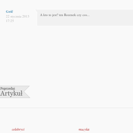
Gość
A kto to jest? ten Rozenek czy cos...
22 stycznia 2013
17:25
celebryci
muzyka