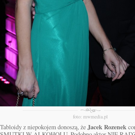
foto: mwmedia.pl
Jacek Rozenek
Tabloidy z niepokojem donoszą, że
cor
SMUTKI W ALKOHOLU. Podobno aktor NIE RADZ