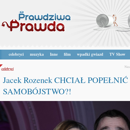
celebryci
muzyka
Inne
film
wpadki gwiazd
TV Show
Nied
celebryci
Jacek Rozenek CHCIAŁ POPEŁNIĆ
SAMOBÓJSTWO?!