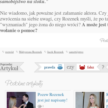
samobójstwo na stoku.
"
Nie wiadomo, jak poważne jest załamanie aktora. Czy j
zwrócenia na siebie uwagi, czy Rozenek myśli, że po t
A może jest 
"wyznaniach" jego żona do niego wróci?
wołanie o pomoc?
rozwód
Małgorzata Rozenek
Jacek Rozenek
samobójstwo
Pozew Rozenek
jest już napisany!
1