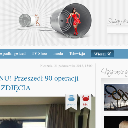
wpadki gwiazd
TV Show
moda
Telewizja
Więcej
Niedziela, 21 października 2012, 15:00
 Przeszedł 90 operacji
Z ZDJĘCIA
prawda
fałsz