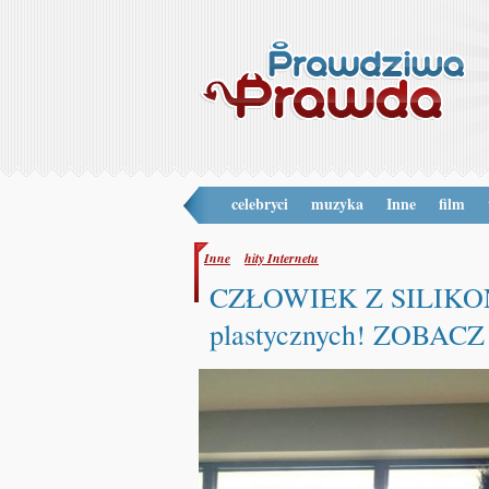
celebryci
muzyka
Inne
film
Inne
hity Internetu
CZŁOWIEK Z SILIKONU!
plastycznych! ZOBAC