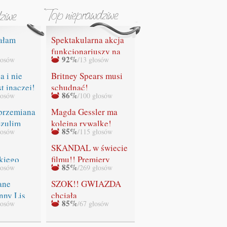
ałam
Spektakularna akcja
funkcjonariuszy na
92%
łosów
/13 głosów
IA SIĘ"
lotnisku w Gdańsku.
Służby celne
a i nie
Britney Spears musi
przechwyciły
st inaczej!
schudnąć!
86%
łosów
/100 głosów
bezcenny obraz
Leonardo da Vinci z
przemiana
Magda Gessler ma
rąk rosyjskiego
Szulim
kolejną rywalkę!
85%
łosów
/115 głosów
przemytnika!
SKANDAL w świecie
kiego
filmu!! Premiery
85%
łosów
/269 głosów
ADEK!
ostatniej części
"Zmierzchu" NIE
ane
SZOK!! GWIAZDA
BĘDZIE!!!
nny Lis
chciała
85%
łosów
/67 głosów
WYSTRZELAĆ
swoich fanów!!!