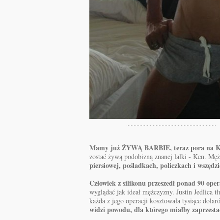
Mamy już ŻYWĄ BARBIE, teraz pora na 
zostać żywą podobizną znanej lalki - Ken. M
piersiowej, pośladkach, policzkach i wszędzie
Człowiek z silikonu przeszedł ponad 90 opera
wyglądać jak ideał mężczyzny. Justin Jedlica t
każda z jego operacji kosztowała tysiące dolar
widzi powodu, dla którego miałby zaprzestać