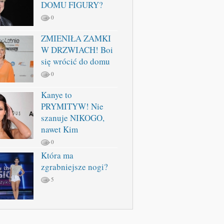
DOMU FIGURY?
0
ZMIENIŁA ZAMKI
W DRZWIACH! Boi
się wrócić do domu
0
Kanye to
PRYMITYW! Nie
szanuje NIKOGO,
nawet Kim
0
Która ma
zgrabniejsze nogi?
5