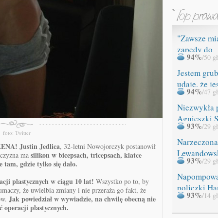
"Zawsze mi
zapędy do
94%
/50 g
ROZBIERAN
Jestem grub
udaję, że je
94%
/47 g
Niezwykła 
Agnieszki 
93%
/29 g
foto: Twitter
Narzeczona
KENA!
Justin Jedlica
, 32-letni Nowojorczyk postanowił
Lewandows
silikon w bicepsach, tricepsach, klatce
ężczyzna ma
93%
/29 g
 tam, gdzie tylko się dało.
miała WYP
Napompow
cji plastycznych w ciągu 10 lat!
Wszystko po to, by
policzki Ha
łumaczy, że uwielbia zmiany i nie przeraża go fakt, że
93%
/14 g
Jak powiedział w wywiadzie, na chwilę obecną nie
ów.
 operacji plastycznych.