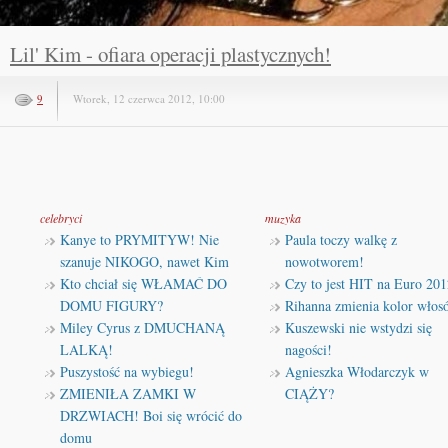
Lil' Kim - ofiara operacji plastycznych!
9
Wtorek, 12 czerwca 2012, 10:00
celebryci
muzyka
Kanye to PRYMITYW! Nie
Paula toczy walkę z
szanuje NIKOGO, nawet Kim
nowotworem!
Kto chciał się WŁAMAĆ DO
Czy to jest HIT na Euro 201
DOMU FIGURY?
Rihanna zmienia kolor włos
Miley Cyrus z DMUCHANĄ
Kuszewski nie wstydzi się
LALKĄ!
nagości!
Puszystość na wybiegu!
Agnieszka Włodarczyk w
ZMIENIŁA ZAMKI W
CIĄŻY?
DRZWIACH! Boi się wrócić do
domu