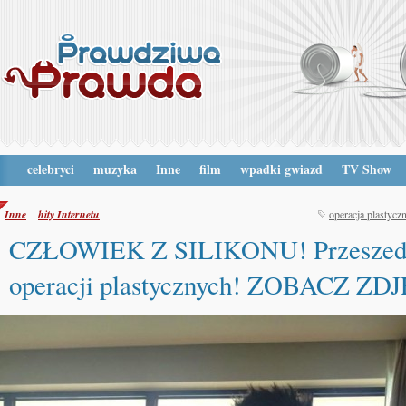
celebryci
muzyka
Inne
film
wpadki gwiazd
TV Show
Inne
hity Internetu
operacja plastycz
CZŁOWIEK Z SILIKONU! Przeszed
operacji plastycznych! ZOBACZ ZD