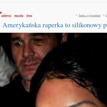
celebryci
muzyka
Inne
Taniec z gwiazdami
Amerykańska raperka to silikonowy p