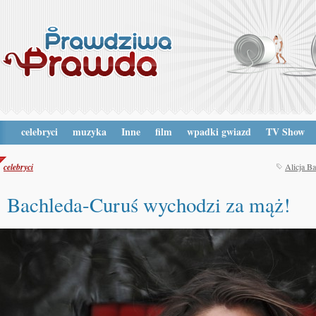
celebryci
muzyka
Inne
film
wpadki gwiazd
TV Show
celebryci
Alicja B
Bachleda-Curuś wychodzi za mąż!