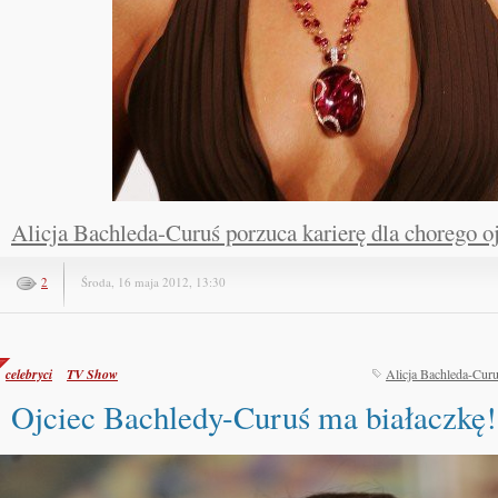
Alicja Bachleda-Curuś porzuca karierę dla chorego oj
2
Środa, 16 maja 2012, 13:30
celebryci
TV Show
Alicja Bachleda-Cur
Ojciec Bachledy-Curuś ma białaczkę!