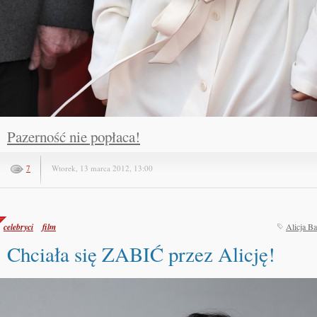
Pazerność nie popłaca!
7
Wtorek, 13 marca 2012, 13:00
celebryci
film
Alicja B
Chciała się ZABIĆ przez Alicję!