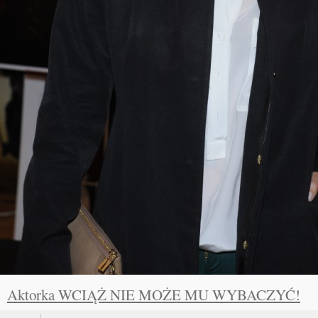
Aktorka WCIĄŻ NIE MOŻE MU WYBACZYĆ!