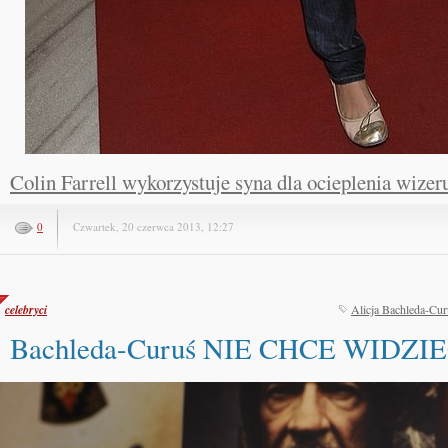
Colin Farrell wykorzystuje syna dla ocieplenia wize
0
Czwartek, 20 czerwca 2013, 12:27
celebryci
Alicja Bachleda-Cur
Bachleda-Curuś NIE CHCE WIDZIEĆ