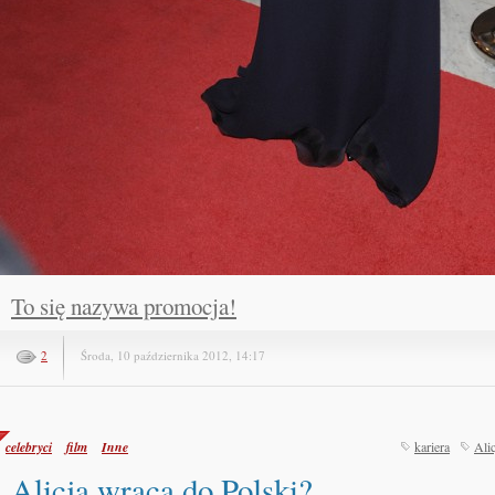
To się nazywa promocja!
2
Środa, 10 października 2012, 14:17
celebryci
film
Inne
kariera
Ali
Alicja wraca do Polski?