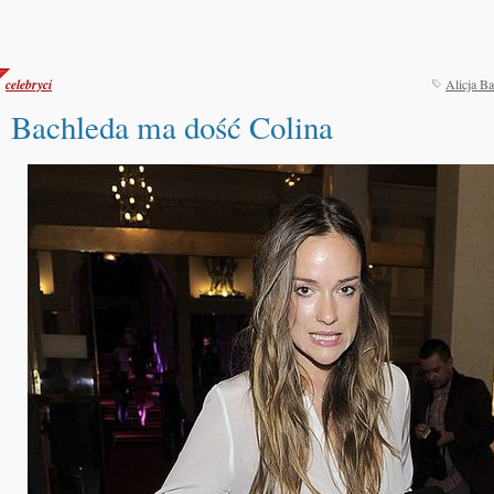
celebryci
Alicja B
Bachleda ma dość Colina