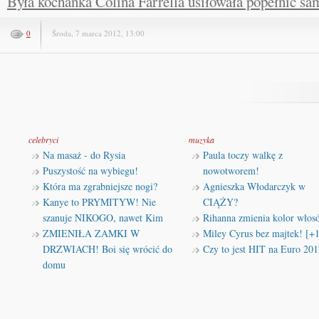
Była kochanka Colina Farrella usiłowała popełnić s
0
Środa, 7 marca 2012, 13:00
celebryci
muzyka
Na masaż - do Rysia
Paula toczy walkę z
Puszystość na wybiegu!
nowotworem!
Która ma zgrabniejsze nogi?
Agnieszka Włodarczyk w
Kanye to PRYMITYW! Nie
CIĄŻY?
szanuje NIKOGO, nawet Kim
Rihanna zmienia kolor włos
ZMIENIŁA ZAMKI W
Miley Cyrus bez majtek! [+
DRZWIACH! Boi się wrócić do
Czy to jest HIT na Euro 201
domu