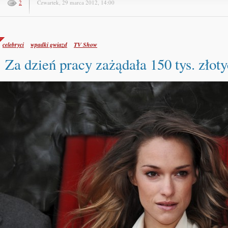
2
Czwartek, 29 marca 2012, 14:00
celebryci
wpadki gwiazd
TV Show
Za dzień pracy zażądała 150 tys. złot