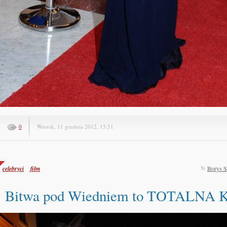
0
Wtorek, 11 grudnia 2012, 15:51
celebryci
film
Borys S
Bitwa pod Wiedniem to TOTALNA