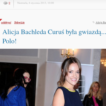
0
Niedziela, 6 stycznia 2013, 10:00
celebryci
Telewizja
Alicja B
Alicja Bachleda Curuś była gwiazdą..
Polo!