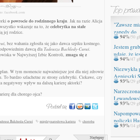
to: facebook.com
o powrocie do rodzinnego kraju
orki
. Jak na razie Alicja
"Zawsze mi
celebrytka na stałe
 wszystko wskazuje na to, że
zapędy do
ą jej rodzice.
94%
/50 g
ROZBIERAN
ruś
, bez wahania zgłosiła się jako dawca szpiku kostnego.
Jestem grub
est odpowiednim dawcą dla
Tadeusza Bachledy-Curuś
.
udaję, że je
zmaga się z
owiska w Najwyższej Izbie Kontroli,
94%
/47 g
Niezwykła 
 plan. W tym momencie najważniejsze jest dla niej zdrowie
Agnieszki 
u. To bardzo szlachetne ze strony celebrytki. Ciekawe, czy
93%
/29 g
ła negatywny wpływ na dalszą karierę aktorki?
Narzeczona
arierę dla chorego ojca?
Lewandows
93%
/29 g
miała WYP
Napompow
policzki Ha
adeusz Balcheda-Curuś
międzynarodowa kariera
choroba
93%
/14 g