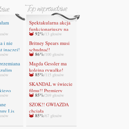
ałam
Spektakularna akcja
funkcjonariuszy na
92%
łosów
/13 głosów
IA SIĘ"
lotnisku w Gdańsku.
Służby celne
a i nie
Britney Spears musi
przechwyciły
st inaczej!
schudnąć!
86%
łosów
/100 głosów
bezcenny obraz
Leonardo da Vinci z
przemiana
Magda Gessler ma
rąk rosyjskiego
Szulim
kolejną rywalkę!
85%
łosów
/115 głosów
przemytnika!
SKANDAL w świecie
kiego
filmu!! Premiery
85%
łosów
/269 głosów
ADEK!
ostatniej części
"Zmierzchu" NIE
ane
SZOK!! GWIAZDA
BĘDZIE!!!
nny Lis
chciała
85%
łosów
/67 głosów
WYSTRZELAĆ
swoich fanów!!!