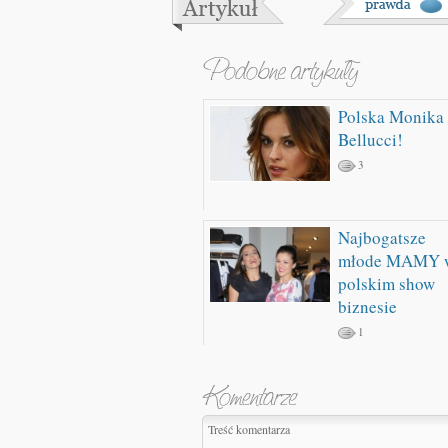
Polska Monika
Bellucci!
3
Najbogatsze
młode MAMY 
polskim show
biznesie
1