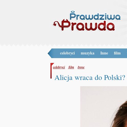
celebryci
muzyka
Inne
film
celebryci
film
Inne
Alicja wraca do Polski?