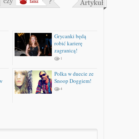
Grycanki będą
robić karierę
zagranicą!
1
Polka w duecie ze
w
Snoop Doggiem!
4