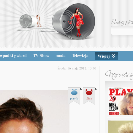
wpadki gwiazd
TV Show
moda
Telewizja
Więcej
Środa, 16 maja 2012, 13:30
prawda
fałsz