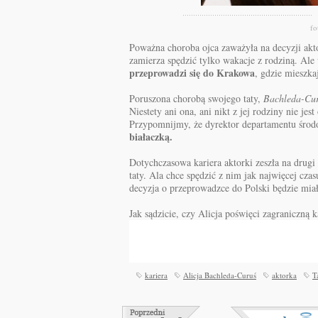
fo
Poważna choroba ojca zaważyła na decyzji akt
zamierza spędzić tylko wakacje z rodziną. Ale
przeprowadzi się do Krakowa
, gdzie mieszkaj
Poruszona chorobą swojego taty,
Bachleda-Cu
Niestety ani ona, ani nikt z jej rodziny nie j
Przypomnijmy, że dyrektor departamentu środ
białaczką.
Dotychczasowa kariera aktorki zeszła na drugi
taty. Ala chce spędzić z nim jak najwięcej czas
decyzja o przeprowadzce do Polski będzie mia
Jak sądzicie, czy Alicja poświęci zagraniczną k
kariera
Alicja Bachleda-Curuś
aktorka
T