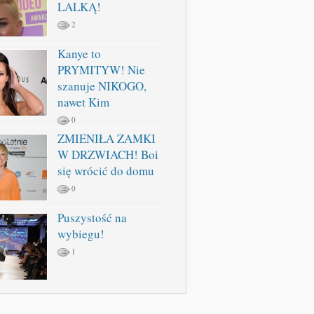
LALKĄ!
2
Kanye to
PRYMITYW! Nie
szanuje NIKOGO,
nawet Kim
0
ZMIENIŁA ZAMKI
W DRZWIACH! Boi
się wrócić do domu
0
Puszystość na
wybiegu!
1