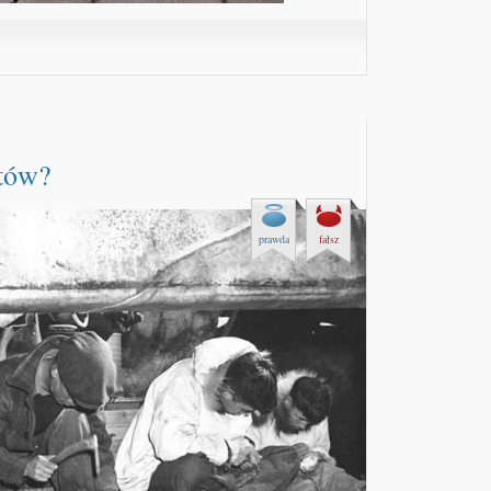
itów?
prawda
fałsz