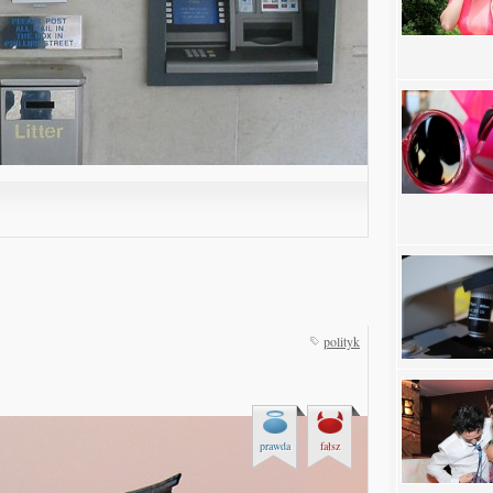
polityk
prawda
fałsz