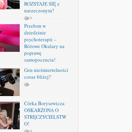
ROZSTAJE SIĘ z
narzeczonym?
0
Przełom w
dziedzinie
psychoterapii –
Różowe Okulary na
poprawę
samopoczucia!
Gen nieśmiertelności
coraz bliżej?
Córka Borysewicza
OSKARŻONA O
STRĘCZYCIELSTW
O!
0