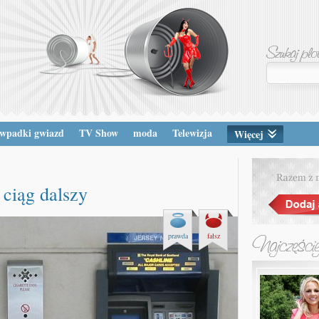
wpadki gwiazd
TV Show
moda
Telewizja
Więcej
ciąg dalszy
prawda
fałsz