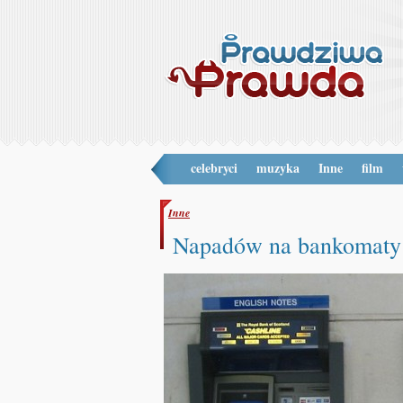
celebryci
muzyka
Inne
film
Inne
Napadów na bankomaty 