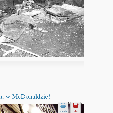
nu w McDonaldzie!
prawda
fałsz