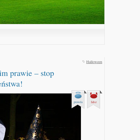
Halloween
im prawie – stop
eństwa!
prawda
fałsz