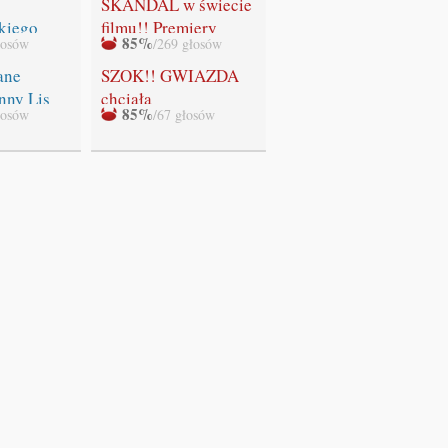
SKANDAL w świecie
kiego
filmu!! Premiery
85%
łosów
/269 głosów
ADEK!
ostatniej części
"Zmierzchu" NIE
ane
SZOK!! GWIAZDA
BĘDZIE!!!
nny Lis
chciała
85%
łosów
/67 głosów
WYSTRZELAĆ
swoich fanów!!!