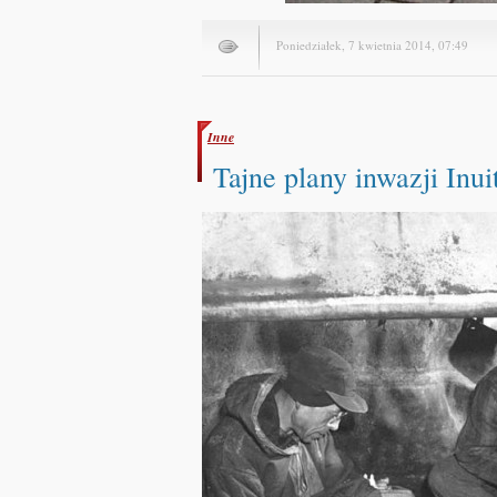
Poniedziałek, 7 kwietnia 2014, 07:49
Inne
Tajne plany inwazji Inu