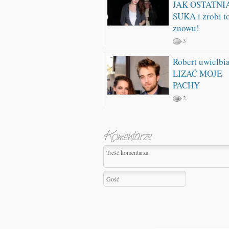
JAK OSTATNI
SUKA i zrobi t
znowu!
3
Robert uwielbi
LIZAĆ MOJE
PACHY
2