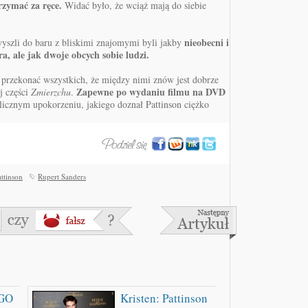
rzymać za ręce.
Widać było, że wciąż mają do siebie
nieobecni i
wyszli do baru z bliskimi znajomymi byli jakby
a, ale jak dwoje obcych sobie ludzi.
e przekonać wszystkich, że między nimi znów jest dobrze
Zapewne po wydaniu filmu na DVD
j części
Zmierzchu
.
licznym upokorzeniu, jakiego doznał Pattinson ciężko
ttinson
Rupert Sanders
GO
Kristen: Pattinson