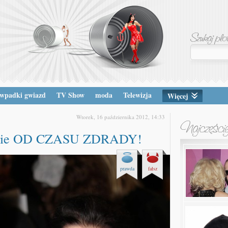
wpadki gwiazd
TV Show
moda
Telewizja
Więcej
Wtorek, 16 października 2012, 14:33
jście OD CZASU ZDRADY!
prawda
fałsz