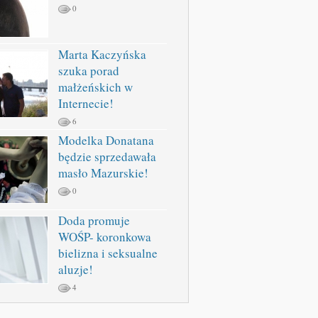
0
Marta Kaczyńska
szuka porad
małżeńskich w
Internecie!
6
Modelka Donatana
będzie sprzedawała
masło Mazurskie!
0
Doda promuje
WOŚP- koronkowa
bielizna i seksualne
aluzje!
4