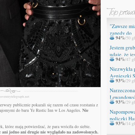
"Zawsze mi
zapędy do
94%
/50 g
ROZBIERAN
Jestem grub
udaję, że je
94%
/47 g
Niezwykła 
Agnieszki 
93%
/29 g
Narzeczona
Lewandows
coventrytelegraph.net
93%
/29 g
miała WYP
erwszy publicznie pokazali się razem od czasu rozstania z
Nie
znajomymi do baru Ye Rustic Inn w Los Angeles.
Napompow
policzki Ha
93%
/14 g
ek, które mają potwierdzać, że para wróciła do siebie.
ani jedno ani drugie nie wyglądało na zadowolonych.
że