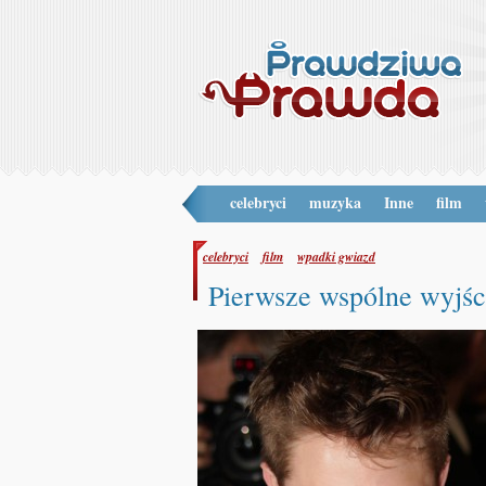
celebryci
muzyka
Inne
film
celebryci
film
wpadki gwiazd
Pierwsze wspólne wy