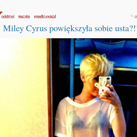
celebryci
muzyka
wpadki gwiazd
p
Miley Cyrus powiększyła sobie usta?!