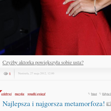
Czyżby aktorka powiększyła sobie usta?
8
Niedziela, 27 maja 2012, 12:00
celebryci
muzyka
wpadki gwiazd
biust
Edyta 
Najlepsza i najgorsza metamorfoza!