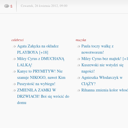
6
Czwartek, 26 kwietnia 2012, 09:00
celebryci
muzyka
Agata Załęcka na okładce
Paula toczy walkę z
PLAYBOYA [+18]
nowotworem!
Miley Cyrus z DMUCHANĄ
Miley Cyrus bez majtek! [+
LALKĄ!
Kuszewski nie wstydzi się
Kanye to PRYMITYW! Nie
nagości!
szanuje NIKOGO, nawet Kim
Agnieszka Włodarczyk w
Puszystość na wybiegu!
CIĄŻY?
ZMIENIŁA ZAMKI W
Rihanna zmienia kolor włos
DRZWIACH! Boi się wrócić do
domu