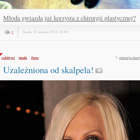
Młoda gwiazda już korzysta z chirurgii plastycznej?
1
Środa, 22 sierpnia 2012, 18:00
celebryci
moda
Inne
operacja plas
Uzależniona od skalpela!