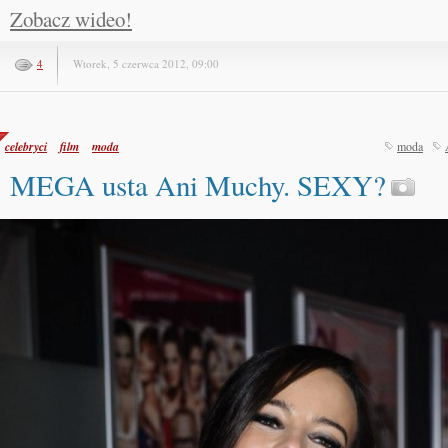
Zobacz wideo!
4
Wtorek, 5 czerwca 2012, 09:00
celebryci
film
moda
moda
MEGA usta Ani Muchy. SEXY?