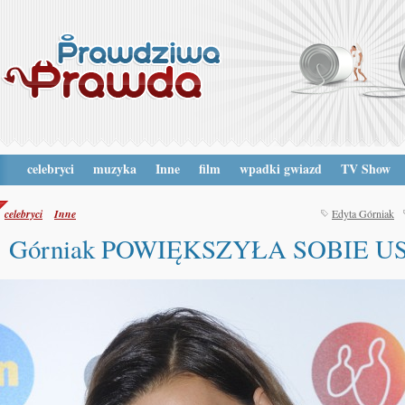
celebryci
muzyka
Inne
film
wpadki gwiazd
TV Show
celebryci
Inne
Edyta Górniak
Górniak POWIĘKSZYŁA SOBIE U