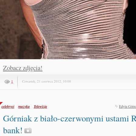
Zobacz zdjęcia!
1
Czwartek, 21 czerwca 2012, 10:00
celebryci
muzyka
Telewizja
Edyta Górn
Górniak z biało-czerwonymi ustam
bank!