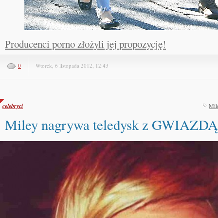
Producenci porno złożyli jej propozycję!
0
Wtorek, 6 listopada 2012, 12:43
celebryci
Mil
Miley nagrywa teledysk z GWIAZ