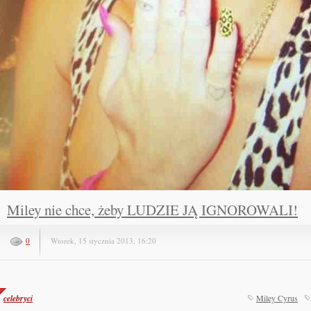
Miley nie chce, żeby LUDZIE JĄ IGNOROWALI!
0
Wtorek, 15 stycznia 2013, 16:20
celebryci
Miley Cyrus