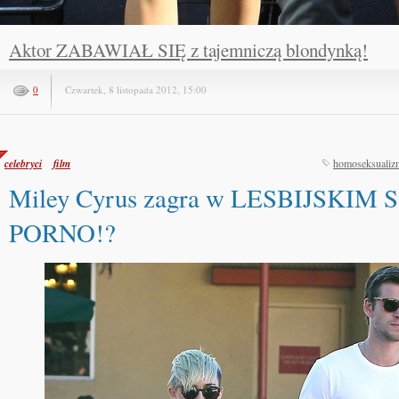
Aktor ZABAWIAŁ SIĘ z tajemniczą blondynką!
0
Czwartek, 8 listopada 2012, 15:00
celebryci
film
homoseksualiz
Miley Cyrus zagra w LESBIJSKIM 
PORNO!?