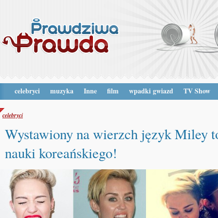
celebryci
muzyka
Inne
film
wpadki gwiazd
TV Show
celebryci
Wystawiony na wierzch język Miley to
nauki koreańskiego!