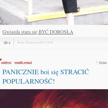
Gwiazda stara się BYĆ DOROSŁA
6
Środa, 30 stycznia 2013, 14:38
celebryci
wpadki gwiazd
Twitter
PANICZNIE boi się STRACIĆ
POPULARNOŚĆ!