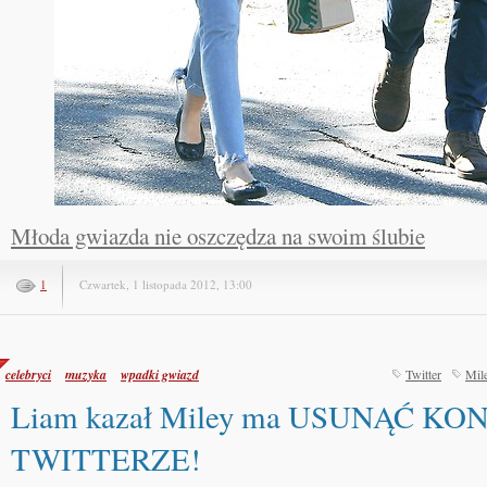
Młoda gwiazda nie oszczędza na swoim ślubie
1
Czwartek, 1 listopada 2012, 13:00
celebryci
muzyka
wpadki gwiazd
Twitter
Mil
Liam kazał Miley ma USUNĄĆ KO
TWITTERZE!