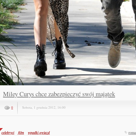
Miley Curys chce zabezpieczyć swój majątek
0
Sobota, 1 grudnia 2012, 16:00
celebryci
film
wpadki gwiazd
roma