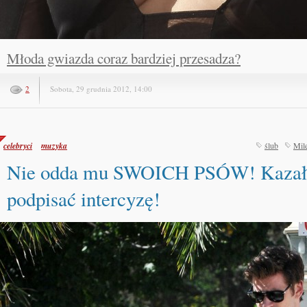
Młoda gwiazda coraz bardziej przesadza?
2
Sobota, 29 grudnia 2012, 14:00
celebryci
muzyka
ślub
Mil
Nie odda mu SWOICH PSÓW! Kazał
podpisać intercyzę!