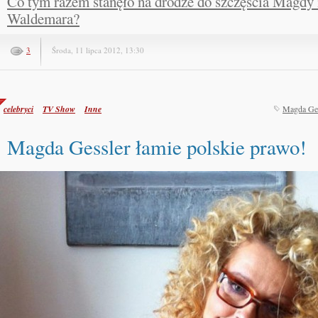
Co tym razem stanęło na drodze do szczęścia Magdy 
Waldemara?
3
Środa, 11 lipca 2012, 13:30
celebryci
TV Show
Inne
Magda Ges
Magda Gessler łamie polskie prawo!