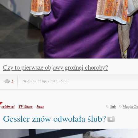
Czy to pierwsze objawy groźnej choroby?
3
Niedziela, 22 lipca 2012, 15:00
celebryci
TV Show
Inne
ślub
Magda Ges
Gessler znów odwołała ślub?