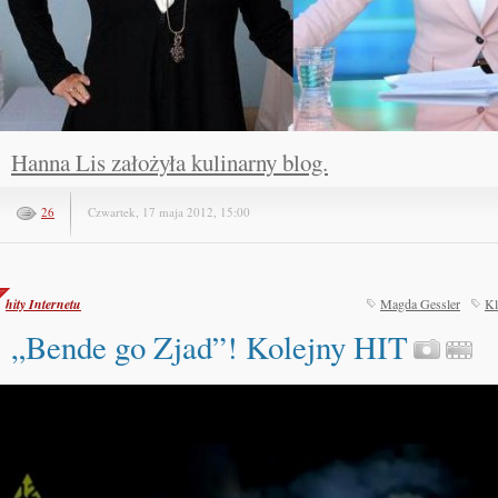
Hanna Lis założyła kulinarny blog.
26
Czwartek, 17 maja 2012, 15:00
hity Internetu
Magda Gessler
Kl
„Bende go Zjad”! Kolejny HIT