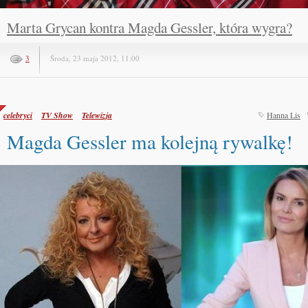
Marta Grycan kontra Magda Gessler, która wygra?
3
Środa, 23 maja 2012, 11:00
celebryci
TV Show
Telewizja
Hanna Lis
Magda Gessler ma kolejną rywalkę!