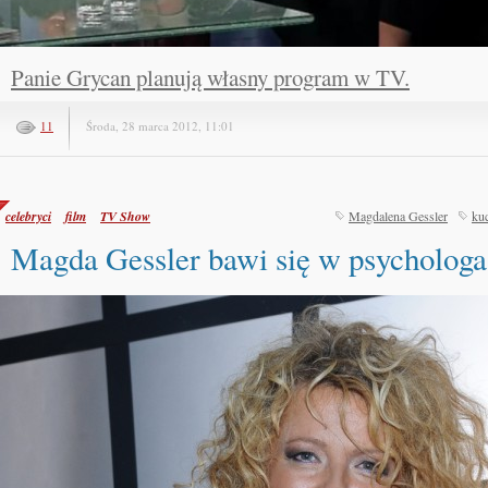
Panie Grycan planują własny program w TV.
11
Środa, 28 marca 2012, 11:01
celebryci
film
TV Show
Magdalena Gessler
ku
Magda Gessler bawi się w psychologa