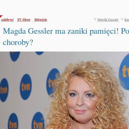
celebryci
TV Show
Telewizja
Magda Gessler
ku
Magda Gessler ma zaniki pamięci! Po
choroby?