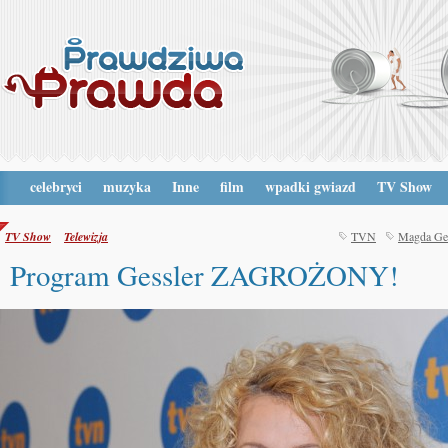
celebryci
muzyka
Inne
film
wpadki gwiazd
TV Show
TV Show
Telewizja
TVN
Magda Ges
Program Gessler ZAGROŻONY!