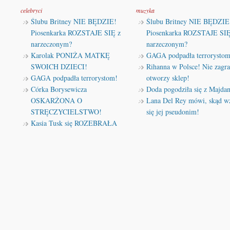
celebryci
muzyka
Ślubu Britney NIE BĘDZIE!
Ślubu Britney NIE BĘDZIE
Piosenkarka ROZSTAJE SIĘ z
Piosenkarka ROZSTAJE SIĘ
narzeczonym?
narzeczonym?
Karolak PONIŻA MATKĘ
GAGA podpadła terrorystom
SWOICH DZIECI!
Rihanna w Polsce! Nie zagra
GAGA podpadła terrorystom!
otworzy sklep!
Córka Borysewicza
Doda pogodziła się z Majda
OSKARŻONA O
Lana Del Rey mówi, skąd wz
STRĘCZYCIELSTWO!
się jej pseudonim!
Kasia Tusk się ROZEBRAŁA