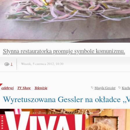
Słynna restauratorka promuje symbole komunizmu.
1
Wtorek, 5 czerwca 2012, 10:30
celebryci
TV Show
Telewizja
Magda Gessler
Kuch
Wyretuszowana Gessler na okładce 