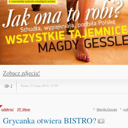
Zobacz zdjecia!
2
Środa, 23 maja 2012, 15:30
celebryci
TV Show
Magda Gessler
rod
Grycanka otwiera BISTRO?