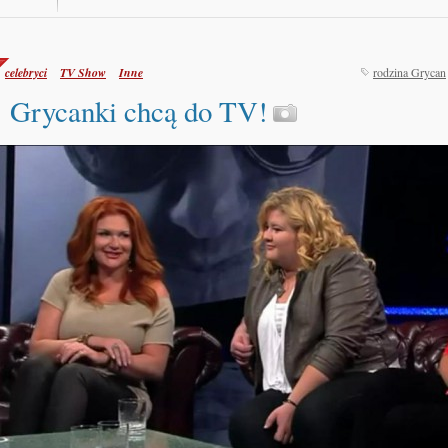
celebryci
TV Show
Inne
rodzina Grycan
Grycanki chcą do TV!