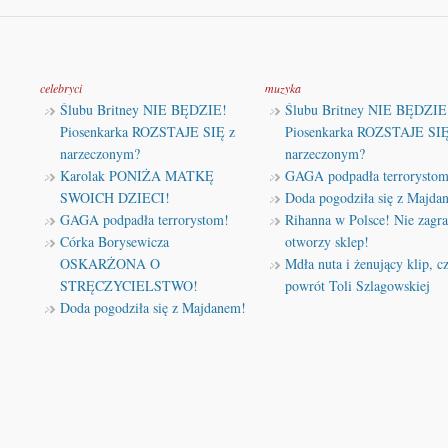
celebryci
muzyka
Ślubu Britney NIE BĘDZIE!
Ślubu Britney NIE BĘDZIE
Piosenkarka ROZSTAJE SIĘ z
Piosenkarka ROZSTAJE SIĘ
narzeczonym?
narzeczonym?
Karolak PONIŻA MATKĘ
GAGA podpadła terrorystom
SWOICH DZIECI!
Doda pogodziła się z Majda
GAGA podpadła terrorystom!
Rihanna w Polsce! Nie zagra
Córka Borysewicza
otworzy sklep!
OSKARŻONA O
Mdła nuta i żenujący klip, cz
STRĘCZYCIELSTWO!
powrót Toli Szlagowskiej
Doda pogodziła się z Majdanem!