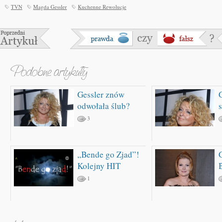
TVN
Magda Gessler
Kuchenne Rewolucje
Gessler znów
G
odwołała ślub?
3
„Bende go Zjad”!
Kolejny HIT
1