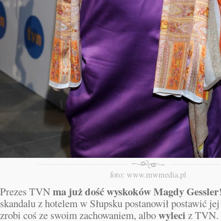
foto: www.mwmedia.pl
ma już dość wyskoków Magdy Gessler
Prezes TVN
skandalu z hotelem w Słupsku postanowił postawić je
wyleci
zrobi coś ze swoim zachowaniem, albo
z TVN.