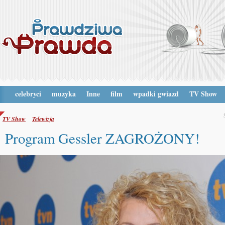
celebryci
muzyka
Inne
film
wpadki gwiazd
TV Show
TV Show
Telewizja
Program Gessler ZAGROŻONY!