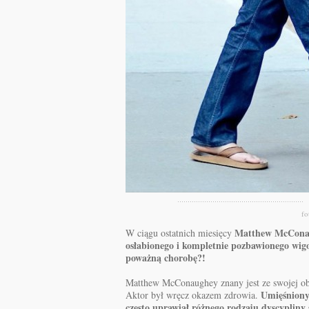
fo
Matthew McCona
W ciągu ostatnich miesięcy
osłabionego i kompletnie pozbawionego wig
poważną chorobę?!
Matthew McConaughey znany jest ze swojej obs
Umięśniony,
Aktor był wręcz okazem zdrowia.
często uprawiał różnego rodzaju dyscypliny