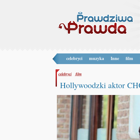
celebryci
muzyka
Inne
film
celebryci
film
Hollywoodzki aktor 