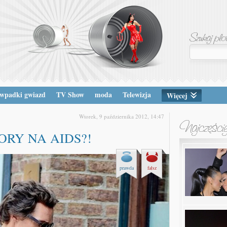
wpadki gwiazd
TV Show
moda
Telewizja
Więcej
Wtorek, 9 października 2012, 14:47
CHORY NA AIDS?!
prawda
fałsz