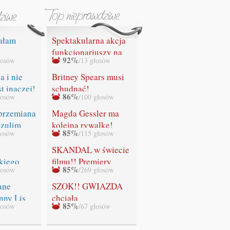
ałam
Spektakularna akcja
funkcjonariuszy na
92%
łosów
/13 głosów
IA SIĘ"
lotnisku w Gdańsku.
Służby celne
a i nie
Britney Spears musi
przechwyciły
st inaczej!
schudnąć!
86%
łosów
/100 głosów
bezcenny obraz
Leonardo da Vinci z
przemiana
Magda Gessler ma
rąk rosyjskiego
Szulim
kolejną rywalkę!
85%
łosów
/115 głosów
przemytnika!
SKANDAL w świecie
kiego
filmu!! Premiery
85%
łosów
/269 głosów
ADEK!
ostatniej części
"Zmierzchu" NIE
ane
SZOK!! GWIAZDA
BĘDZIE!!!
nny Lis
chciała
85%
łosów
/67 głosów
WYSTRZELAĆ
swoich fanów!!!