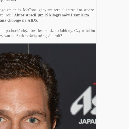
jego zmieniło. McConaughey zmizerniał i stracił na wadze.
Aktor stracił już 15 kilogramów i zamierza
wej roli!
mana chorego na AIDS.
ni podnosić ciężarów. Jest bardzo osłabiony. Czy w takim
y warto aż tak poświęcać się dla roli?