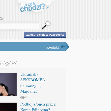
Zaloguj się przez Facebooka
Kontakt
Ukraińska
SEKSBOMBA
dziewczyną
Majdana?
8
Podbój słońca przez
Koreę Północną?