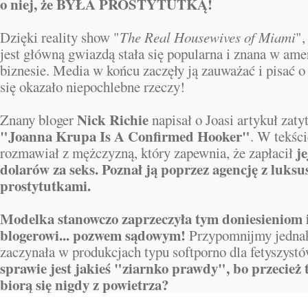
o niej, że BYŁA PROSTYTUTKĄ!
Dzięki reality show "
The Real Housewives of Miami
",
jest główną gwiazdą stała się popularna i znana w a
biznesie. Media w końcu zaczęły ją zauważać i pisać o n
się okazało niepochlebne rzeczy!
Nick Richie
Znany bloger
napisał o Joasi artykuł zaty
"Joanna Krupa Is A Confirmed Hooker"
. W tekści
je
rozmawiał z mężczyzną, który zapewnia, że zapłacił
dolarów za seks.
Poznał ją poprzez agencję z luks
prostytutkami.
Modelka stanowczo zaprzeczyła tym doniesieniom i
blogerowi... pozwem sądowym!
Przypomnijmy jednak
zaczynała w produkcjach typu softporno dla fetyszyst
sprawie jest jakieś "ziarnko prawdy", bo przecież t
biorą się nigdy z powietrza?