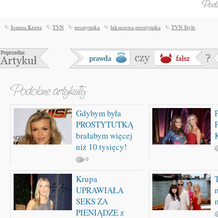
Joanna Krupa
TVN
prostytutka
luksusowa prostytutka
TVN Style
Gdybym była
PROSTYTUTKĄ
brałabym więcej
K
niż 10 tysięcy!
0
Krupa
UPRAWIAŁA
SEKS ZA
PIENIĄDZE z