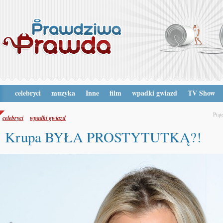
celebryci
muzyka
Inne
film
wpadki gwiazd
TV Show
Piąt
celebryci
wpadki gwiazd
Krupa BYŁA PROSTYTUTKĄ?!