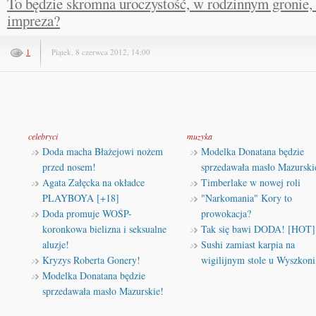
To będzie skromna uroczystość, w rodzinnym gronie, 
impreza?
1
Piątek, 8 czerwca 2012, 14:00
celebryci
muzyka
Doda macha Błażejowi nożem
Modelka Donatana będzie
przed nosem!
sprzedawała masło Mazurski
Agata Załęcka na okładce
Timberlake w nowej roli
PLAYBOYA [+18]
"Narkomania" Kory to
Doda promuje WOŚP-
prowokacja?
koronkowa bielizna i seksualne
Tak się bawi DODA! [HOT]
aluzje!
Sushi zamiast karpia na
Kryzys Roberta Gonery!
wigilijnym stole u Wyszkoni
Modelka Donatana będzie
sprzedawała masło Mazurskie!