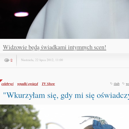
Widzowie będą świadkami intymnych scen!
0
Niedziela, 22 lipca 2012, 11:00
celebryci
wpadki gwiazd
TV Show
ślub
w
"Wkurzyłam się, gdy mi się oświadcz