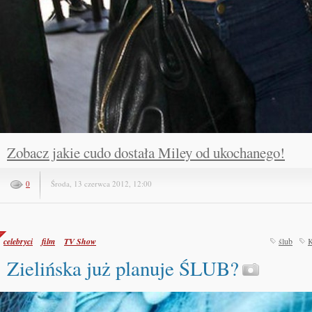
Zobacz jakie cudo dostała Miley od ukochanego!
0
Środa, 13 czerwca 2012, 12:00
celebryci
film
TV Show
ślub
K
Zielińska już planuje ŚLUB?