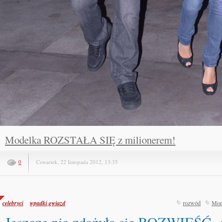
Modelka ROZSTAŁA SIĘ z milionerem!
0
Czwartek, 22 listopada 2012, 13:35
celebryci
wpadki gwiazd
rozwód
Mon
Jeszcze nie zdążyła się ROZWIEŚĆ,