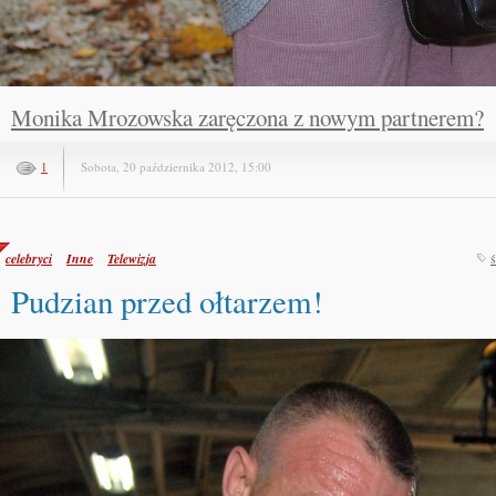
Monika Mrozowska zaręczona z nowym partnerem?
1
Sobota, 20 października 2012, 15:00
celebryci
Inne
Telewizja
ś
Pudzian przed ołtarzem!