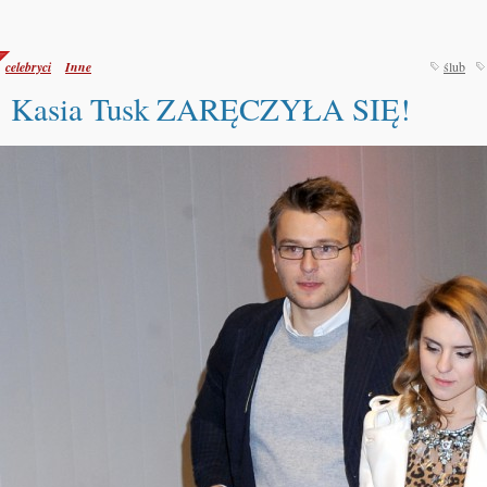
celebryci
Inne
ślub
Kasia Tusk ZARĘCZYŁA SIĘ!