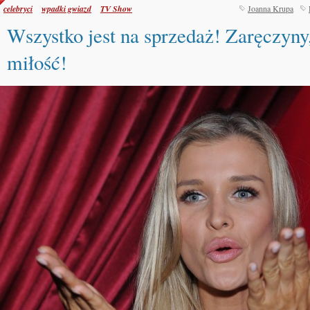
celebryci
wpadki gwiazd
TV Show
Joanna Krupa
Wszystko jest na sprzedaż! Zaręczyny,
miłość!