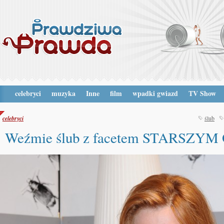
celebryci
muzyka
Inne
film
wpadki gwiazd
TV Show
celebryci
ślub
Weźmie ślub z facetem STARSZYM 