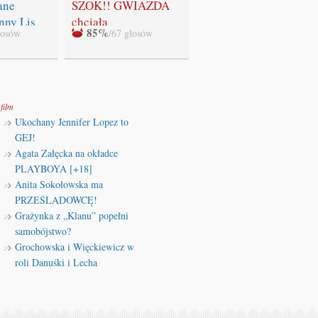
"Zmierzchu" NIE
ane
SZOK!! GWIAZDA
BĘDZIE!!!
nny Lis
chciała
85%
łosów
/67 głosów
WYSTRZELAĆ
swoich fanów!!!
film
Ukochany Jennifer Lopez to
GEJ!
Agata Załęcka na okładce
PLAYBOYA [+18]
Anita Sokołowska ma
PRZEŚLADOWCĘ!
Grażynka z „Klanu” popełni
samobójstwo?
Grochowska i Więckiewicz w
roli Danuśki i Lecha