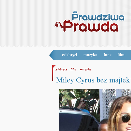
celebryci
muzyka
Inne
film
celebryci
film
muzyka
Miley Cyrus bez majtek