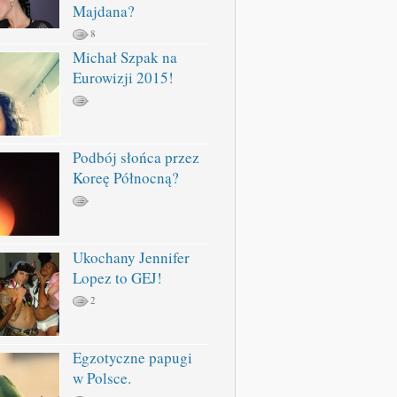
Majdana?
8
Michał Szpak na
Eurowizji 2015!
Podbój słońca przez
Koreę Północną?
Ukochany Jennifer
Lopez to GEJ!
2
Egzotyczne papugi
w Polsce.