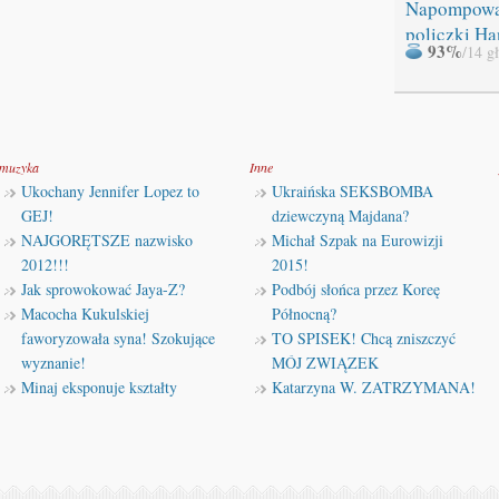
Napompow
policzki Ha
93%
/14 g
muzyka
Inne
Ukochany Jennifer Lopez to
Ukraińska SEKSBOMBA
GEJ!
dziewczyną Majdana?
NAJGORĘTSZE nazwisko
Michał Szpak na Eurowizji
2012!!!
2015!
Jak sprowokować Jaya-Z?
Podbój słońca przez Koreę
Macocha Kukulskiej
Północną?
faworyzowała syna! Szokujące
TO SPISEK! Chcą zniszczyć
wyznanie!
MÓJ ZWIĄZEK
Minaj eksponuje kształty
Katarzyna W. ZATRZYMANA!