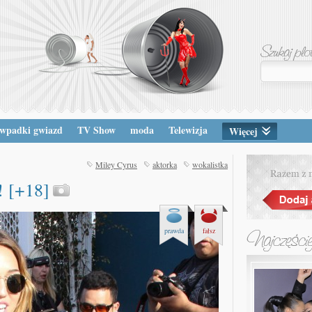
wpadki gwiazd
TV Show
moda
Telewizja
Więcej
Miley Cyrus
aktorka
wokalistka
! [+18]
prawda
fałsz