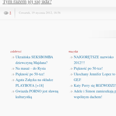
Tym razem jej się uda?
5
Czwartek, 19 stycznia 2012, 18:56
celebryci
muzyka
Ukraińska SEKSBOMBA
NAJGORĘTSZE nazwisko
dziewczyną Majdana?
2012!!!
Na masaż - do Rysia
Piękność po 50-tce!
Piękność po 50-tce!
Ukochany Jennifer Lopez to
Agata Załęcka na okładce
GEJ!
PLAYBOYA [+18]
Katy Perry się ROZWODZI!
Gwiazda PORNO jest sławną
Adele i Simon zamieszkają 
kulturystką
wspólnym dachem!