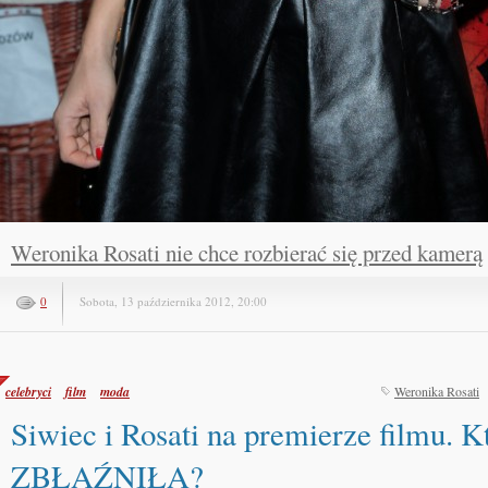
Weronika Rosati nie chce rozbierać się przed kamerą
0
Sobota, 13 października 2012, 20:00
celebryci
film
moda
Weronika Rosati
Siwiec i Rosati na premierze filmu. Kt
ZBŁAŹNIŁA?