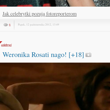
Jak celebrytki pozują fotoreporterom
6
Piątek, 12 października 2012, 13:49
celebryci
Weronika Rosati nago! [+18]