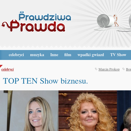
celebryci
muzyka
Inne
film
wpadki gwiazd
TV Show
celebryci
Marcin Prokop
Bor
TOP TEN Show biznesu.