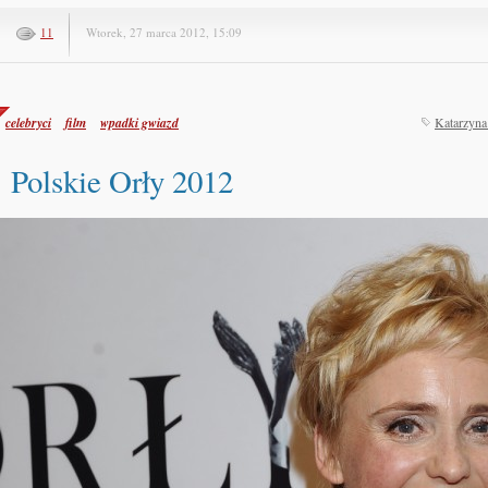
11
Wtorek, 27 marca 2012, 15:09
celebryci
film
wpadki gwiazd
Katarzyna
Polskie Orły 2012