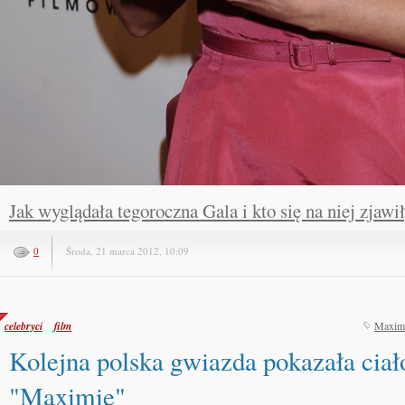
Jak wyglądała tegoroczna Gala i kto się na niej zjawił
0
Środa, 21 marca 2012, 10:09
celebryci
film
Maxim
Kolejna polska gwiazda pokazała ciał
"Maximie"