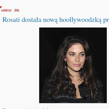
celebryci
film
Rosati dostała nową hoollywoodzką p