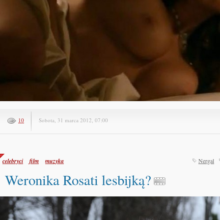
10
Sobota, 31 marca 2012, 07:00
celebryci
film
muzyka
Nergal
Weronika Rosati lesbijką?