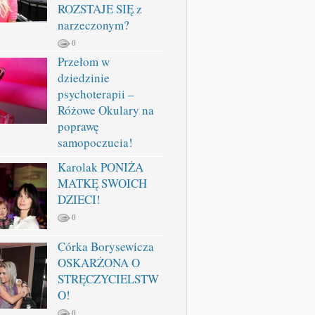
ROZSTAJE SIĘ z
narzeczonym?
0
Przełom w
dziedzinie
psychoterapii –
Różowe Okulary na
poprawę
samopoczucia!
Karolak PONIŻA
MATKĘ SWOICH
DZIECI!
0
Córka Borysewicza
OSKARŻONA O
STRĘCZYCIELSTW
O!
0