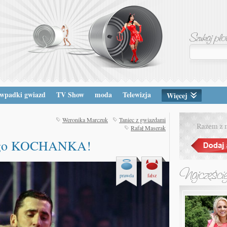
wpadki gwiazd
TV Show
moda
Telewizja
Więcej
Weronika Marczuk
Taniec z gwiazdami
Rafał Maserak
dego KOCHANKA!
prawda
fałsz