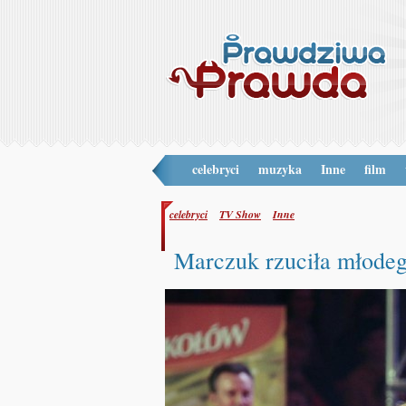
celebryci
muzyka
Inne
film
celebryci
TV Show
Inne
Marczuk rzuciła mło