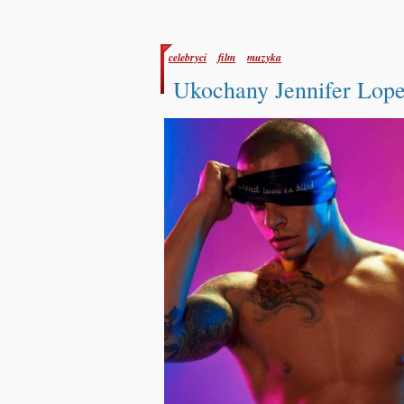
celebryci
film
muzyka
Ukochany Jennifer Lope