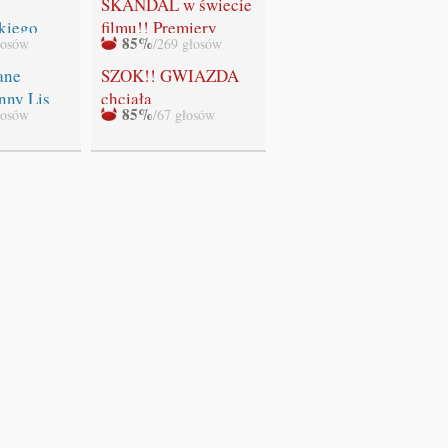
SKANDAL w świecie
kiego
filmu!! Premiery
85%
łosów
/269 głosów
ADEK!
ostatniej części
"Zmierzchu" NIE
ane
SZOK!! GWIAZDA
BĘDZIE!!!
nny Lis
chciała
85%
łosów
/67 głosów
WYSTRZELAĆ
swoich fanów!!!