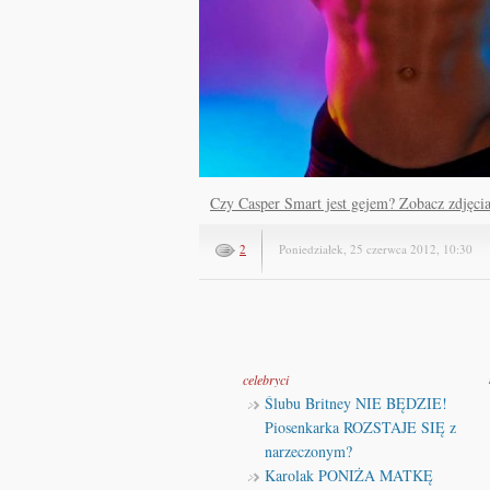
Czy Casper Smart jest gejem? Zobacz zdjęci
2
Poniedziałek, 25 czerwca 2012, 10:30
celebryci
Ślubu Britney NIE BĘDZIE!
Piosenkarka ROZSTAJE SIĘ z
narzeczonym?
Karolak PONIŻA MATKĘ