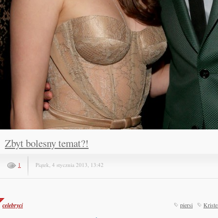
Zbyt bolesny temat?!
1
Piątek, 4 stycznia 2013, 13:42
celebryci
piersi
Kriste