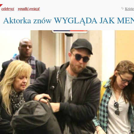
celebryci
wpadki gwiazd
Kriste
Aktorka znów WYGLĄDA JAK ME