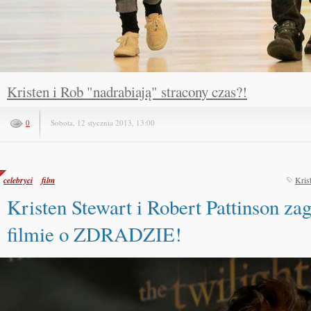
Kristen i Rob "nadrabiają" stracony czas?!
0
Sobota, 12 stycznia 2013, 13:00
celebryci
film
Kris
Kristen Stewart i Robert Pattinson za
filmie o ZDRADZIE!