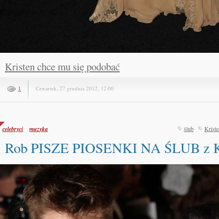
Kristen chce mu się podobać
1
Czwartek, 27 grudnia 2012, 12:00
celebryci
muzyka
ślub
Kriste
Rob PISZE PIOSENKI NA ŚLUB z K