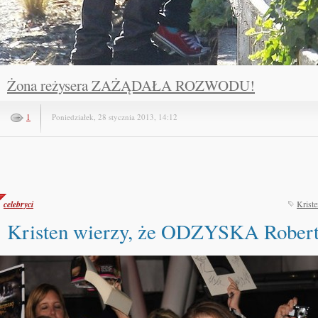
Żona reżysera ZAŻĄDAŁA ROZWODU!
1
Poniedziałek, 28 stycznia 2013, 14:12
celebryci
Kriste
Kristen wierzy, że ODZYSKA Robert