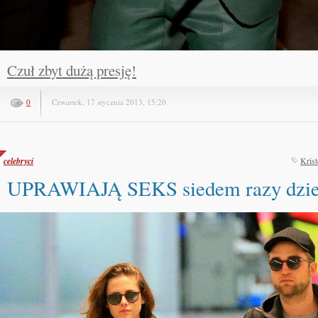
Czuł zbyt dużą presję!
0
Czwartek, 17 stycznia 2013, 15:20
celebryci
Krist
UPRAWIAJĄ SEKS siedem razy dzie