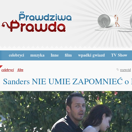
celebryci
muzyka
Inne
film
wpadki gwiazd
TV Show
celebryci
film
rozwód
Sanders NIE UMIE ZAPOMNIEĆ o K