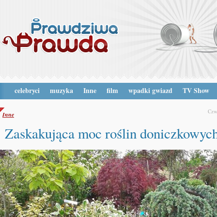
celebryci
muzyka
Inne
film
wpadki gwiazd
TV Show
Czw
Inne
Zaskakująca moc roślin doniczkowyc