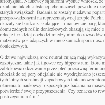
afrodyzjaki. Naukowcy są skłonni wysnuć wniosek, że 
działanie takich substancji chemicznych powoduje ozi
stałych związkach. Badania te zostały niedawno popar
przeprowadzonymi na reprezentatywnej grupie Polek 
okazały się bardzo zaskakujące – mianowicie pary, któ
domu żadnych roślin doniczkowych okazują się mieć o 
relacje i rzadziej dochodzi między nimi do rozwodów
małżeństw posiadających w mieszkaniach sporą ilość r
doniczkowych.
O dziwo największą moc neutralizującą mają wykazyw
egzotyczne, takie jak figowce czy hippeastrum, które 
zablokować odczuwanie przez płeć przeciwną feromonó
chociaż do tej pory oficjalnie nie wyodrębniono jeszcz
tych lotnych substancji zapachowych i nie udowodnion
istnienia to naukowcy rozpoczęli już badania na masow
potwierdzić swoje przypuszczenia. Czy oznacza to re
postrzeganiu roślin?