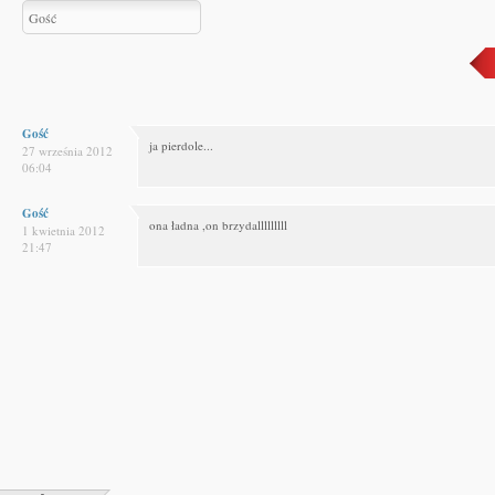
Gość
ja pierdole...
27 września 2012
06:04
Gość
ona ładna ,on brzydalllllllll
1 kwietnia 2012
21:47