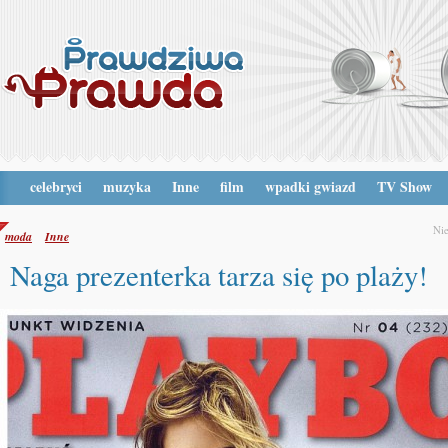
celebryci
muzyka
Inne
film
wpadki gwiazd
TV Show
Nie
moda
Inne
Naga prezenterka tarza się po plaży!