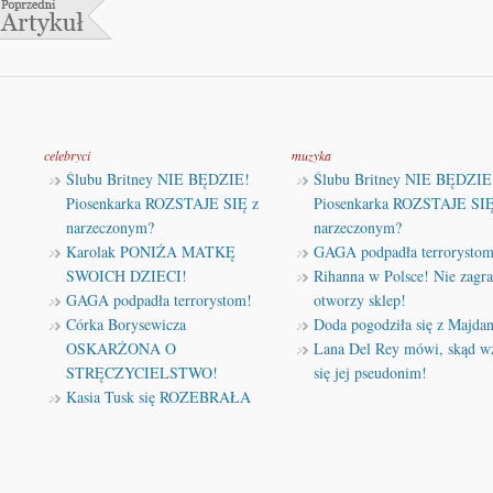
celebryci
muzyka
Ślubu Britney NIE BĘDZIE!
Ślubu Britney NIE BĘDZIE
Piosenkarka ROZSTAJE SIĘ z
Piosenkarka ROZSTAJE SIĘ
narzeczonym?
narzeczonym?
Karolak PONIŻA MATKĘ
GAGA podpadła terrorystom
SWOICH DZIECI!
Rihanna w Polsce! Nie zagra
GAGA podpadła terrorystom!
otworzy sklep!
Córka Borysewicza
Doda pogodziła się z Majda
OSKARŻONA O
Lana Del Rey mówi, skąd wz
STRĘCZYCIELSTWO!
się jej pseudonim!
Kasia Tusk się ROZEBRAŁA