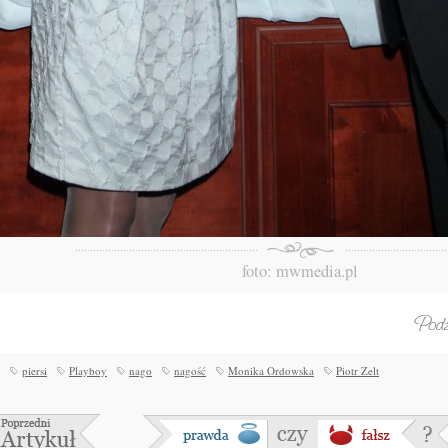
foto: mwmedia.pl
piersi
Playboy
nago
nagość
Monika Ordowska
Piotr Zelt