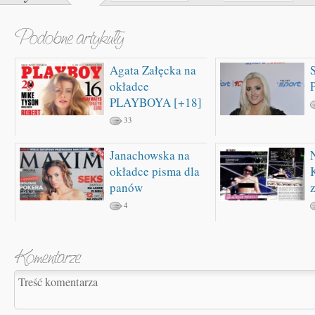
Agata Załęcka na
okładce
PLAYBOYA [+18]
33
Janachowska na
okładce pisma dla
panów
4