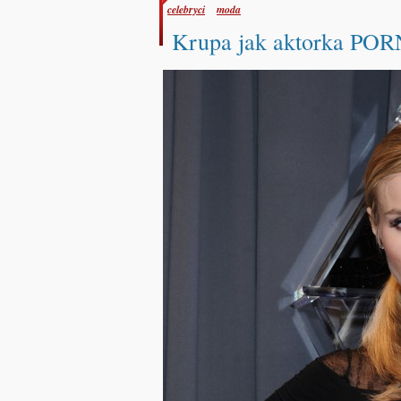
celebryci
moda
Krupa jak aktorka PO