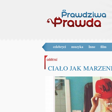
celebryci
muzyka
Inne
film
celebryci
CIAŁO JAK MARZENIE! 