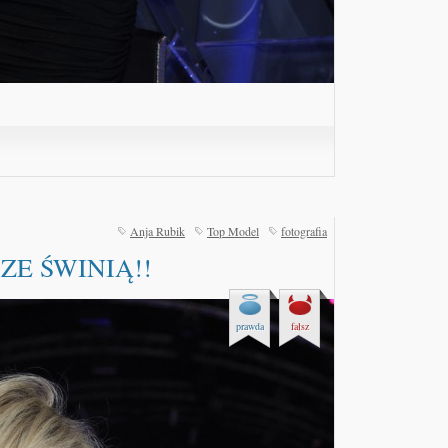
Anja Rubik
Top Model
fotografia
. ZE ŚWINIĄ!!
prawda
fałsz