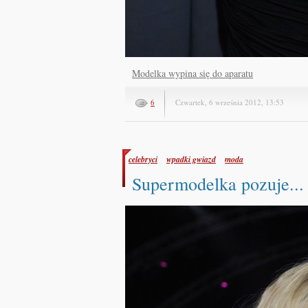
Modelka wypina się do aparatu
6
Czwartek, 6 września 2012, 13:53
celebryci
wpadki gwiazd
moda
Supermodelka pozuje..