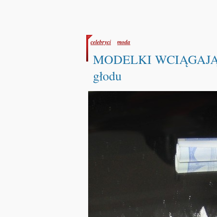
celebryci
moda
MODELKI WCIĄGAJĄ K
głodu