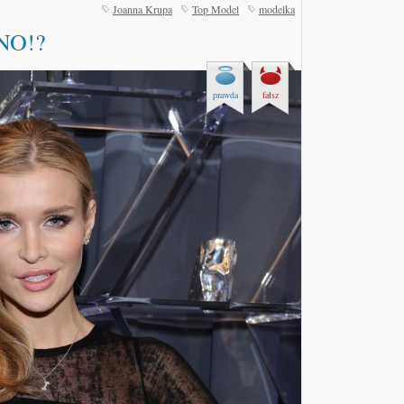
Joanna Krupa
Top Model
modelka
RNO!?
prawda
fałsz