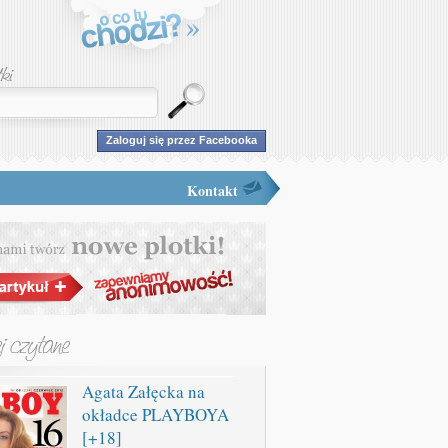
Zaloguj się przez Facebooka
Kontakt
Agata Załęcka na
okładce PLAYBOYA
[+18]