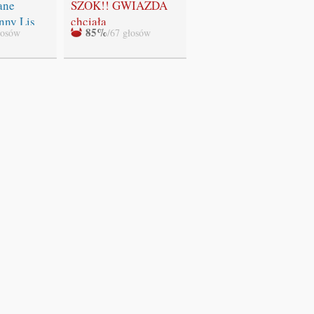
"Zmierzchu" NIE
ane
SZOK!! GWIAZDA
BĘDZIE!!!
nny Lis
chciała
85%
łosów
/67 głosów
WYSTRZELAĆ
swoich fanów!!!