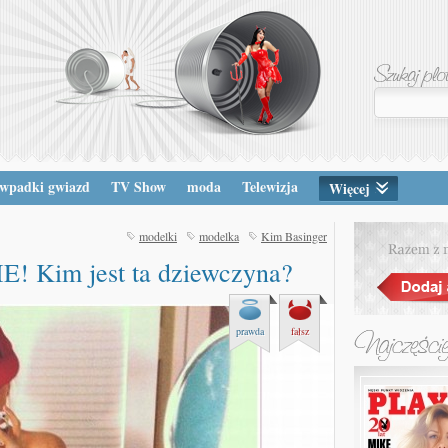
wpadki gwiazd
TV Show
moda
Telewizja
Więcej
modelki
modelka
Kim Basinger
Kim jest ta dziewczyna?
prawda
fałsz