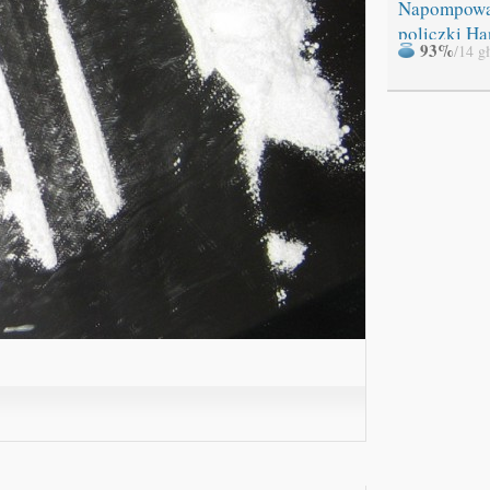
Napompow
policzki Ha
93%
/14 g