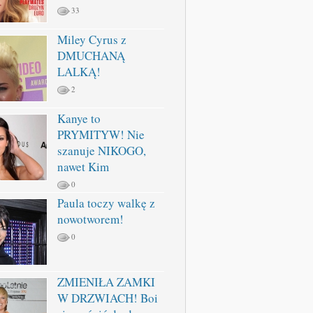
33
Miley Cyrus z
DMUCHANĄ
LALKĄ!
2
Kanye to
PRYMITYW! Nie
szanuje NIKOGO,
nawet Kim
0
Paula toczy walkę z
nowotworem!
0
ZMIENIŁA ZAMKI
W DRZWIACH! Boi