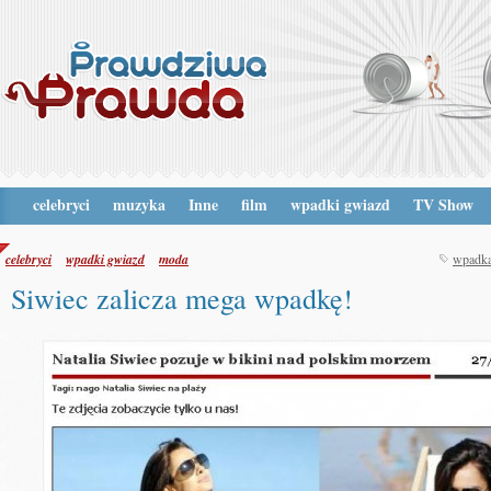
celebryci
muzyka
Inne
film
wpadki gwiazd
TV Show
celebryci
wpadki gwiazd
moda
wpadk
Siwiec zalicza mega wpadkę!