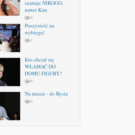
szanuje NIKOGO,
nawet Kim
0
Puszystość na
wybiegu!
1
Kto chciał się
WŁAMAĆ DO
DOMU FIGURY?
0
Na masaż - do Rysia
0