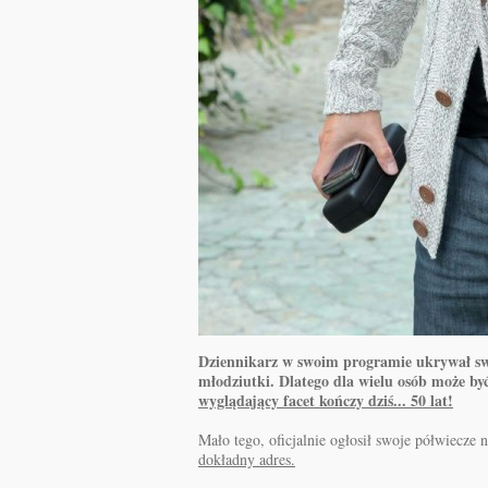
Dziennikarz w swoim programie ukrywał swó
młodziutki. Dlatego dla wielu osób może by
wyglądający facet kończy dziś... 50 lat!
Mało tego, oficjalnie ogłosił swoje półwiecze
dokładny adres.