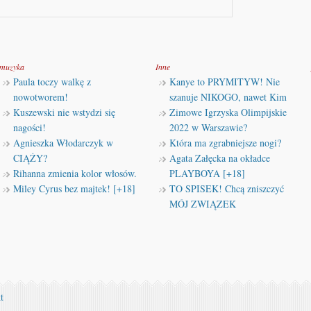
muzyka
Inne
Paula toczy walkę z
Kanye to PRYMITYW! Nie
nowotworem!
szanuje NIKOGO, nawet Kim
Kuszewski nie wstydzi się
Zimowe Igrzyska Olimpijskie
nagości!
2022 w Warszawie?
Agnieszka Włodarczyk w
Która ma zgrabniejsze nogi?
CIĄŻY?
Agata Załęcka na okładce
Rihanna zmienia kolor włosów.
PLAYBOYA [+18]
Miley Cyrus bez majtek! [+18]
TO SPISEK! Chcą zniszczyć
MÓJ ZWIĄZEK
t