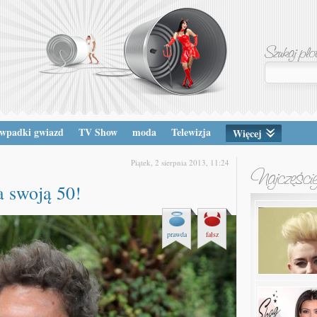
wpadki gwiazd
TV Show
moda
Telewizja
Więcej
Piątek, 2 sierpnia 2013, 11:24
 swoją 50!
prawda
fałsz