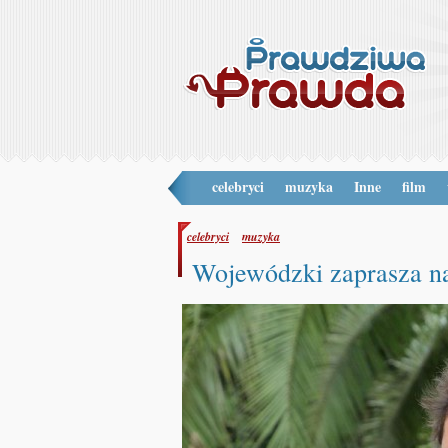
celebryci
muzyka
Inne
film
celebryci
muzyka
Wojewódzki zaprasza na