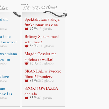
ałam
Spektakularna akcja
funkcjonariuszy na
92%
łosów
/13 głosów
IA SIĘ"
lotnisku w Gdańsku.
Służby celne
a i nie
Britney Spears musi
przechwyciły
st inaczej!
schudnąć!
86%
łosów
/100 głosów
bezcenny obraz
Leonardo da Vinci z
przemiana
Magda Gessler ma
rąk rosyjskiego
Szulim
kolejną rywalkę!
85%
łosów
/115 głosów
przemytnika!
SKANDAL w świecie
kiego
filmu!! Premiery
85%
łosów
/269 głosów
ADEK!
ostatniej części
"Zmierzchu" NIE
ane
SZOK!! GWIAZDA
BĘDZIE!!!
nny Lis
chciała
85%
łosów
/67 głosów
WYSTRZELAĆ
swoich fanów!!!