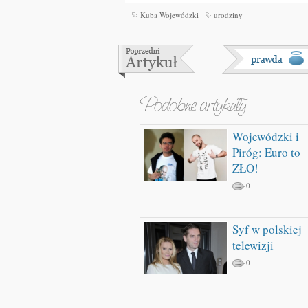
Kuba Wojewódzki
urodziny
Wojewódzki i
Piróg: Euro to
ZŁO!
0
Syf w polskiej
telewizji
0