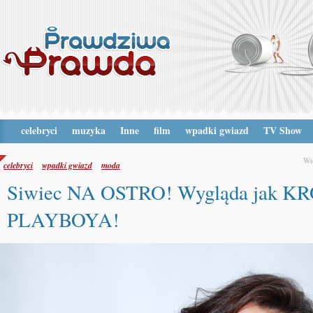
celebryci
muzyka
Inne
film
wpadki gwiazd
TV Show
Wt
celebryci
wpadki gwiazd
moda
Siwiec NA OSTRO! Wygląda jak 
PLAYBOYA!