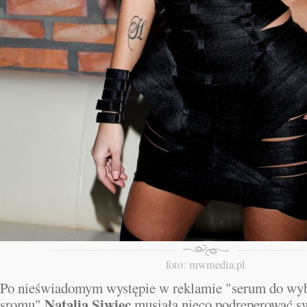
foto: mwmedia.pl
Po nieświadomym występie w reklamie "serum do wybi
Natalia Siwiec
sromu"
musiała nieco podreperować s