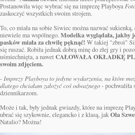
Postanowiła więc wybrać się na imprezę Playboya
Fot
zaskoczyć wszystkich swoim strojem.
To, co miała na sobie Siwiec można nazwać sukienką, 
Modelka wyglądała, jakby je
niewiele ma wspólnego.
pasków miała za chwilę pęknąć!
W takiej "zbroi" S
się ruszać. Robiła jednak dobrą minę do złej gry i poz
CAŁOWAŁA OKŁADKĘ PL
uśmiechnięta, a nawet
swoim zdjęciem.
-
Imprezy Playboya to jedyne wydarzenia, na które moż
dlatego chciałam założyć coś odważnego
- pochwaliła s
dziennikarzom.
Może i tak, były jednak gwiazdy, które na imprezę Play
Ola Szw
ubrać się szykownie, elegancko i z klasą, jak
Natalio? Można!