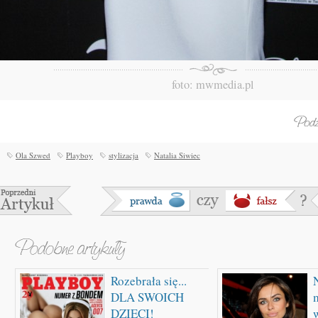
foto: mwmedia.pl
Ola Szwed
Playboy
stylizacja
Natalia Siwiec
Rozebrała się...
DLA SWOICH
DZIECI!