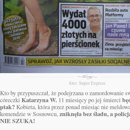
foto: Super Express
Kto by przypuszczał, że podejrzana o zamordowanie s
Katarzyna W.
będ
córeczki
11 miesięcy po jej śmierci
ptak?
Kobieta, która przez ponad miesiąc nie meldowa
zniknęła bez śladu, a pol
komendzie w Sosnowcu,
NIE SZUKA!