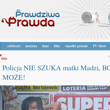
celebryci
muzyka
Inne
film
wpadki gwiazd
TV Show
P
Inne
Policja NIE SZUKA matki Madzi, B
MOŻE!