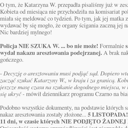
O tym, że Katarzyna W. przepadła pisaliśmy już w zes
Kobieta od miesiąca nie przychodziła na komisariat pol
miała się meldować co tydzień. Po tym, jak jej matka z
wydawać by się mogło, że organy ścigania zaczną jej n
Nic bardziej mylnego!
Policja NIE SZUKA W. ... bo nie może!
s
Formalnie
wydał nakazu aresztowania podejrzanej.
A brak nak
gończego.
-
Decyzję o aresztowaniu musi podjąć sąd. Dopiero wt
zacząć szukać Katarzyny W., w kraju i za granicą. Kob
jeszcze masę czasu na szukanie dogodnego miejsca, w
się ukryć
- mówił dziennikarz programu Czarno na bi
Podobno wszystkie dokumenty, na podstawie których 
5 LISTOPADA! 
nakaz aresztowania zostały złożone...
11 dni, w czasie których NIE PODJĘTO ŻADNE