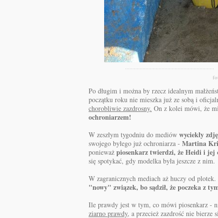
fo
Po długim i można by rzecz idealnym małżeń
początku roku nie mieszka już ze sobą i oficjal
chorobliwie zazdrosny.
On z kolei mówi, że m
ochroniarzem!
wyciekły zdję
W zeszłym tygodniu do mediów
Martina Kri
swojego byłego już ochroniarza -
piosenkarz twierdzi, że Heidi i j
ponieważ
się spotykać, gdy modelka była jeszcze z nim.
W zagranicznych mediach aż huczy od plotek. 
"nowy" związek, bo sądził, że poczeka z tym
Ile prawdy jest w tym, co mówi piosenkarz - 
ziarno prawdy
, a przecież zazdrość nie bierze 