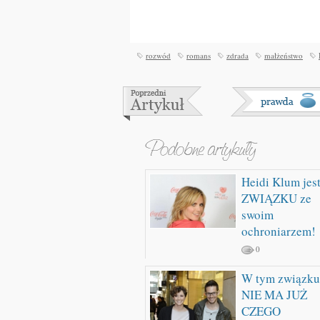
rozwód
romans
zdrada
małżeństwo
Heidi Klum jes
ZWIĄZKU ze
swoim
ochroniarzem!
0
W tym związku
NIE MA JUŻ
CZEGO