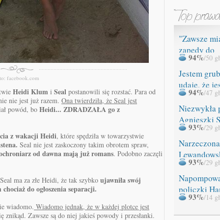
"Zawsze mi
zapędy do
94%
/50 g
ROZBIERAN
Jestem grub
to: facebook.com
udaję, że je
Heidi Klum
Seal
stwie
i
postanowili się rozstać. Para od
94%
/47 g
nie nie jest już razem.
Ona twierdziła, że Seal jest
Niezwykła 
Heidi... ZDRADZAŁA go z
iał powód, bo
Agnieszki 
93%
/29 g
cia z wakacji Heidi
, które spędziła w towarzystwie
Narzeczona
stena.
Seal nie jest zaskoczony takim obrotem spraw,
ej ochroniarz od dawna mają już romans
. Podobno zaczęli
Lewandows
93%
/29 g
miała WYP
Napompow
ujawniła swój
Seal ma za złe Heidi, że tak szybko
 chociaż do ogłoszenia separacji.
policzki Ha
93%
/14 g
nie wiadomo.
Wiadomo jednak, że w każdej plotce jest
się znikąd. Zawsze są do niej jakieś powody i przesłanki.