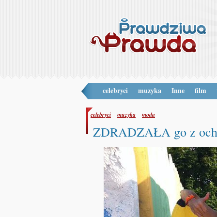
celebryci
muzyka
Inne
film
celebryci
muzyka
moda
ZDRADZAŁA go z ochr