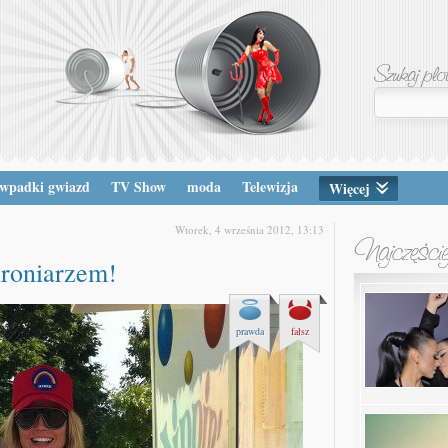
wpadki gwiazd
TV Show
moda
Telewizja
Więcej
Wtorek, 4 września 2012, 13:13
oniarzem!
prawda
fałsz