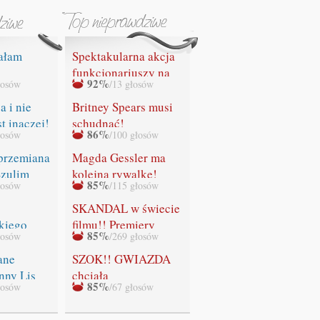
ałam
Spektakularna akcja
funkcjonariuszy na
92%
łosów
/13 głosów
IA SIĘ"
lotnisku w Gdańsku.
Służby celne
a i nie
Britney Spears musi
przechwyciły
st inaczej!
schudnąć!
86%
łosów
/100 głosów
bezcenny obraz
Leonardo da Vinci z
przemiana
Magda Gessler ma
rąk rosyjskiego
Szulim
kolejną rywalkę!
85%
łosów
/115 głosów
przemytnika!
SKANDAL w świecie
kiego
filmu!! Premiery
85%
łosów
/269 głosów
ADEK!
ostatniej części
"Zmierzchu" NIE
ane
SZOK!! GWIAZDA
BĘDZIE!!!
nny Lis
chciała
85%
łosów
/67 głosów
WYSTRZELAĆ
swoich fanów!!!