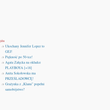
film
Ukochany Jennifer Lopez to
GEJ!
Piękność po 50-tce!
Agata Załęcka na okładce
PLAYBOYA [+18]
Anita Sokołowska ma
PRZEŚLADOWCĘ!
Grażynka z „Klanu” popełni
samobójstwo?