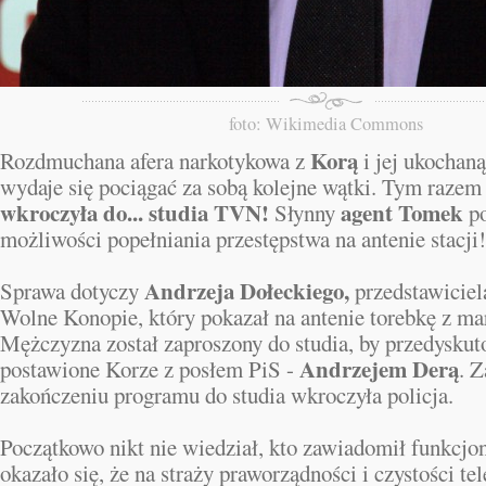
foto: Wikimedia Commons
Korą
Rozdmuchana afera narkotykowa z
i jej ukochan
wydaje się pociągać za sobą kolejne wątki. Tym raze
wkroczyła do... studia TVN!
agent Tomek
Słynny
po
możliwości popełniania przestępstwa na antenie stacji!
Andrzeja Dołeckiego,
Sprawa dotyczy
przedstawiciel
Wolne Konopie, który pokazał na antenie torebkę z ma
Mężczyzna został zaproszony do studia, by przedyskut
Andrzejem Derą
postawione Korze z posłem PiS -
. Z
zakończeniu programu do studia wkroczyła policja.
Początkowo nikt nie wiedział, kto zawiadomił funkcjon
okazało się, że na straży praworządności i czystości tele