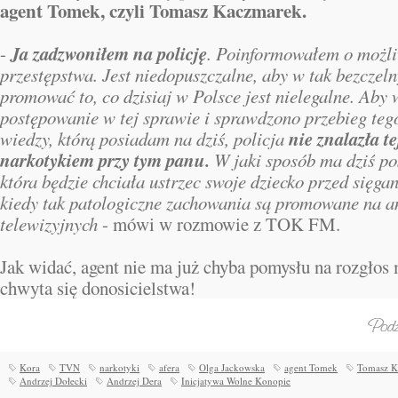
agent Tomek, czyli Tomasz Kaczmarek.
Ja zadzwoniłem na policję
-
. Poinformowałem o możli
przestępstwa. Jest niedopuszczalne, aby w tak bezczel
promować to, co dzisiaj w Polsce jest nielegalne. Aby 
postępowanie w tej sprawie i sprawdzono przebieg teg
nie znalazła te
wiedzy, którą posiadam na dziś, policja
narkotykiem przy tym panu.
W jaki sposób ma dziś p
która będzie chciała ustrzec swoje dziecko przed sięga
kiedy tak patologiczne zachowania są promowane na an
telewizyjnych
- mówi w rozmowie z TOK FM.
Jak widać, agent nie ma już chyba pomysłu na rozgłos 
chwyta się donosicielstwa!
Kora
TVN
narkotyki
afera
Olga Jackowska
agent Tomek
Tomasz K
Andrzej Dołecki
Andrzej Dera
Inicjatywa Wolne Konopie