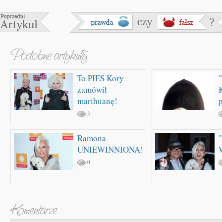
To PIES Kory
zamówił
marihuanę!
3
Ramona
UNIEWINNIONA!
0