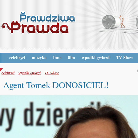
celebryci
muzyka
Inne
film
wpadki gwiazd
TV Show
celebryci
wpadki gwiazd
TV Show
Agent Tomek DONOSICIEL!