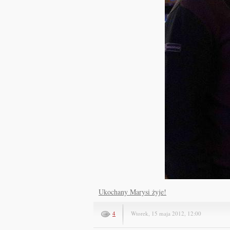
Ukochany Marysi żyje!
4
Wtorek, 15 maja 2012, 12:00