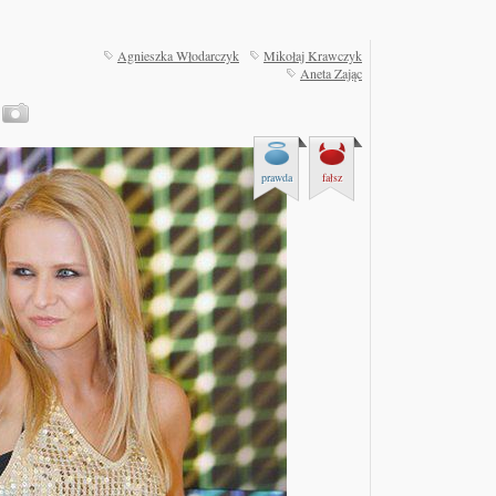
Agnieszka Włodarczyk
Mikołaj Krawczyk
Aneta Zając
prawda
fałsz