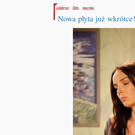
celebryci
film
muzyka
Nowa płyta już wkrótce