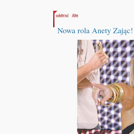
celebryci
film
Nowa rola Anety Zając!