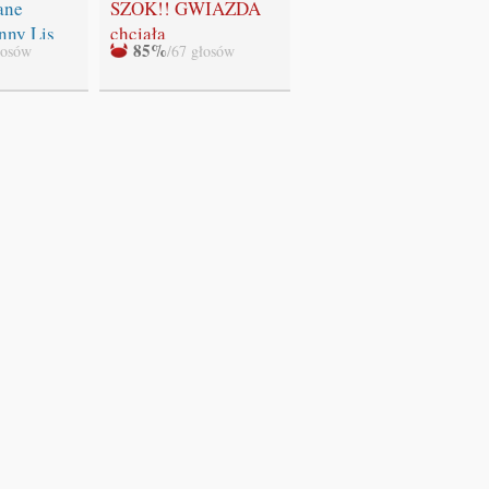
"Zmierzchu" NIE
ane
SZOK!! GWIAZDA
BĘDZIE!!!
nny Lis
chciała
85%
łosów
/67 głosów
WYSTRZELAĆ
swoich fanów!!!