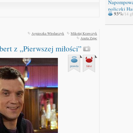
Napompow
policzki Ha
93%
/14 g
Agnieszka Włodarczyk
Mikołaj Krawczyk
Aneta Zając
rt z „Pierwszej miłości”
prawda
fałsz