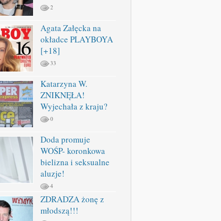
2
Agata Załęcka na
okładce PLAYBOYA
[+18]
33
Katarzyna W.
ZNIKNĘŁA!
Wyjechała z kraju?
0
Doda promuje
WOŚP- koronkowa
bielizna i seksualne
aluzje!
4
ZDRADZA żonę z
młodszą!!!