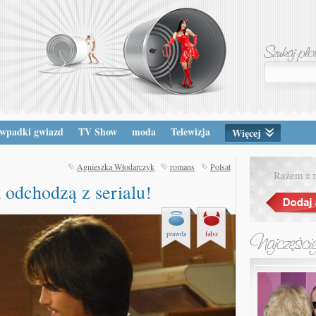
wpadki gwiazd
TV Show
moda
Telewizja
Więcej
Agnieszka Włodarczyk
romans
Polsat
odchodzą z serialu!
prawda
fałsz