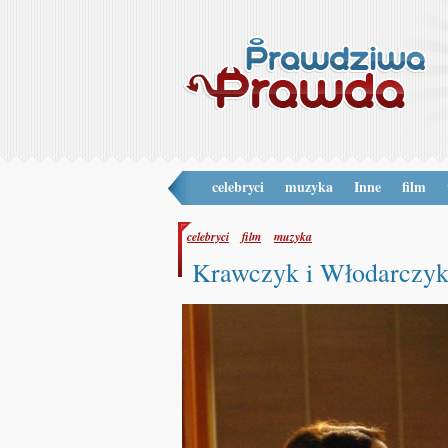
celebryci
muzyka
Inne
film
celebryci
film
muzyka
Krawczyk i Włodarczyk 