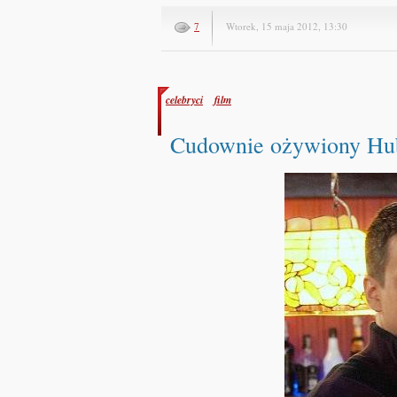
7
Wtorek, 15 maja 2012, 13:30
celebryci
film
Cudownie ożywiony Hube