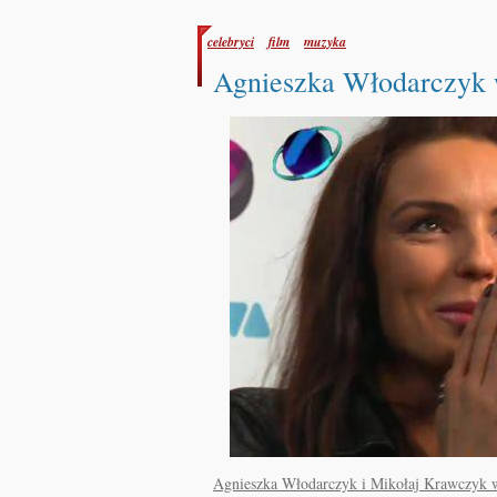
celebryci
film
muzyka
Agnieszka Włodarczyk
Agnieszka Włodarczyk i Mikołaj Krawczyk w