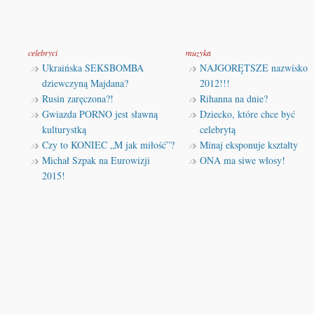
celebryci
muzyka
Ukraińska SEKSBOMBA
NAJGORĘTSZE nazwisko
dziewczyną Majdana?
2012!!!
Rusin zaręczona?!
Rihanna na dnie?
Gwiazda PORNO jest sławną
Dziecko, które chce być
kulturystką
celebrytą
Czy to KONIEC „M jak miłość”?
Minaj eksponuje kształty
Michał Szpak na Eurowizji
ONA ma siwe włosy!
2015!