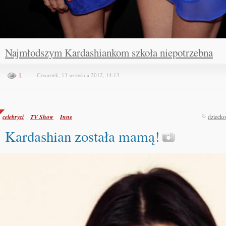
Najmłodszym Kardashiankom szkoła niepotrzebna
1
Czwartek, 13 września 2012, 14:13
celebryci
TV Show
Inne
dziecko
Kardashian została mamą!