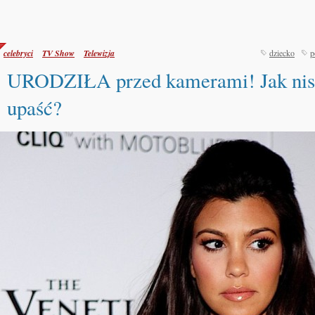
celebryci
TV Show
Telewizja
dziecko
p
URODZIŁA przed kamerami! Jak ni
upaść?