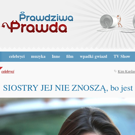
celebryci
muzyka
Inne
film
wpadki gwiazd
TV Show
celebryci
Kim Kardas
SIOSTRY JEJ NIE ZNOSZĄ, bo jest 