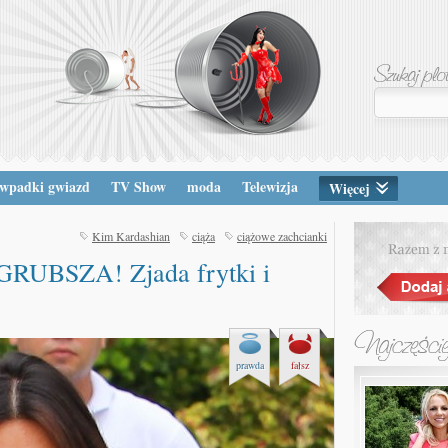
wpadki gwiazd
TV Show
moda
Telewizja
Więcej
Kim Kardashian
ciąża
ciążowe zachcianki
RUBSZA! Zjada frytki i
prawda
fałsz