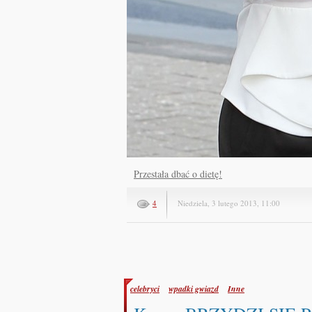
Przestała dbać o dietę!
4
Niedziela, 3 lutego 2013, 11:00
celebryci
wpadki gwiazd
Inne