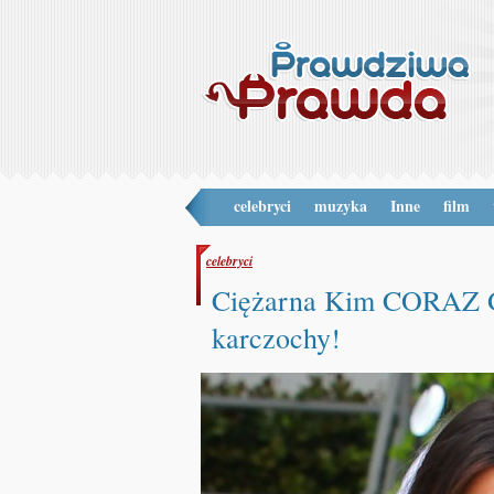
celebryci
muzyka
Inne
film
celebryci
Ciężarna Kim CORAZ G
karczochy!