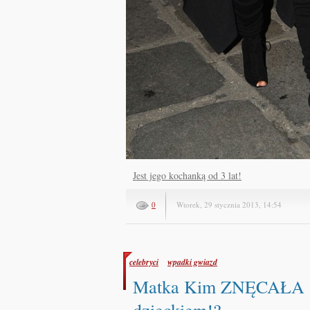
Jest jego kochanką od 3 lat!
0
Wtorek, 29 stycznia 2013, 14:54
celebryci
wpadki gwiazd
Matka Kim ZNĘCAŁA S