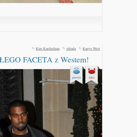
Kim Kardashian
zdrada
Kanye West
EGO FACETA z Westem!
prawda
fałsz