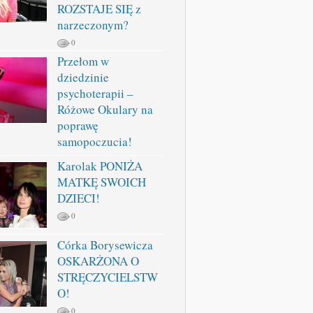
ROZSTAJE SIĘ z
narzeczonym?
0
Przełom w
dziedzinie
psychoterapii –
Różowe Okulary na
poprawę
samopoczucia!
Karolak PONIŻA
MATKĘ SWOICH
DZIECI!
0
Córka Borysewicza
OSKARŻONA O
STRĘCZYCIELSTW
O!
0