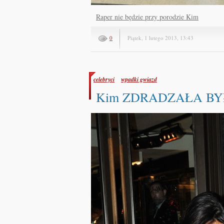
Raper nie będzie przy porodzie Kim
0
Piątek, 1 lutego 2013, 13:43
celebryci
wpadki gwiazd
Kim ZDRADZAŁA BYŁ