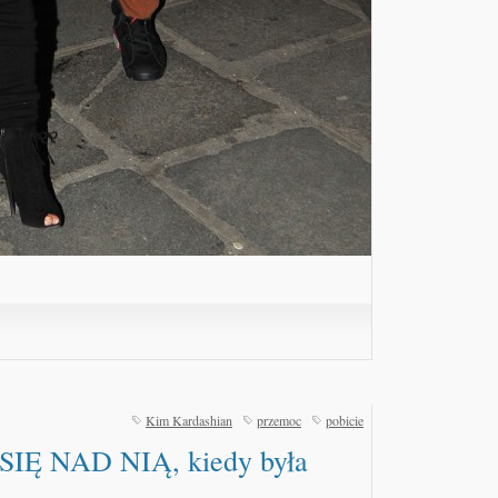
Kim Kardashian
przemoc
pobicie
IĘ NAD NIĄ, kiedy była