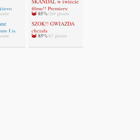
SKANDAL w świecie
kiego
filmu!! Premiery
85%
łosów
/269 głosów
ADEK!
ostatniej części
"Zmierzchu" NIE
ane
SZOK!! GWIAZDA
BĘDZIE!!!
nny Lis
chciała
85%
łosów
/67 głosów
WYSTRZELAĆ
swoich fanów!!!