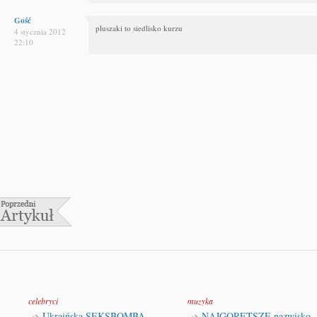
Gość
pluszaki to siedlisko kurzu
4 stycznia 2012
22:10
celebryci
muzyka
Ukraińska SEKSBOMBA
NAJGORĘTSZE nazwisko