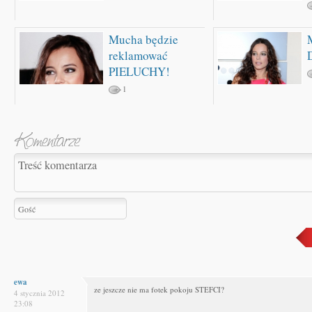
Mucha będzie
reklamować
PIELUCHY!
1
ewa
ze jeszcze nie ma fotek pokoju STEFCI?
4 stycznia 2012
23:08