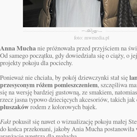
foto: mwmedia.pl
Anna Mucha
nie próżnowała przed przyjściem na świa
Od samego początku, gdy dowiedziała się o ciąży, o je
projekty pokoju dla pociechy.
la
Ponieważ nie chciała, by pokój dziewczynki stał się
przesyconym różem pomieszczeniem
, szczęśliwa m
się na wersję bardziej gustowną, ze smakiem, natomia
rzecz jasna typowo dziecięcych akcesoriów, takich jak
pluszaków
rodem z kolorowych bajek.
Fakt
pokusił się nawet o wizualizację pokoju małej Ste
do końca przekonani, jakoby Ania Mucha postanowiła 
aranżację wnętrza dla malucha.