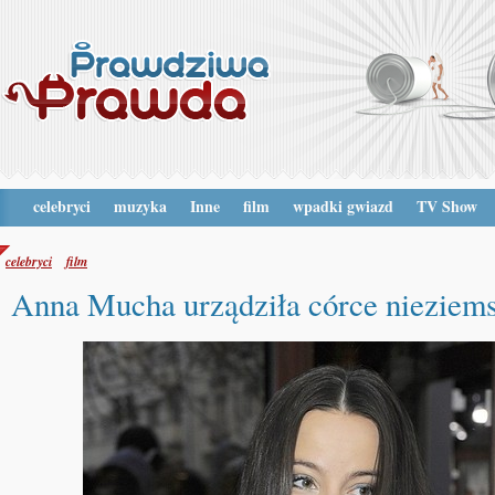
celebryci
muzyka
Inne
film
wpadki gwiazd
TV Show
celebryci
film
Anna Mucha urządziła córce nieziems