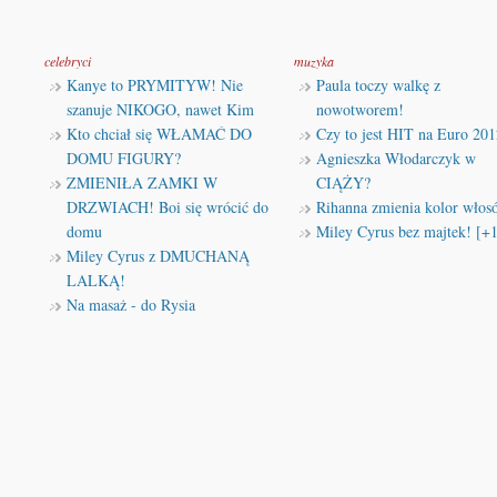
celebryci
muzyka
Kanye to PRYMITYW! Nie
Paula toczy walkę z
szanuje NIKOGO, nawet Kim
nowotworem!
Kto chciał się WŁAMAĆ DO
Czy to jest HIT na Euro 201
DOMU FIGURY?
Agnieszka Włodarczyk w
ZMIENIŁA ZAMKI W
CIĄŻY?
DRZWIACH! Boi się wrócić do
Rihanna zmienia kolor włos
domu
Miley Cyrus bez majtek! [+
Miley Cyrus z DMUCHANĄ
LALKĄ!
Na masaż - do Rysia