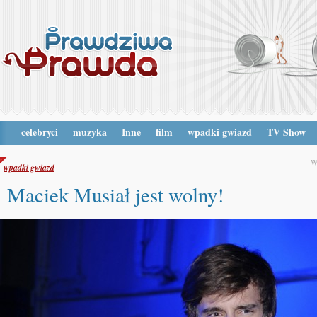
celebryci
muzyka
Inne
film
wpadki gwiazd
TV Show
W
wpadki gwiazd
Maciek Musiał jest wolny!