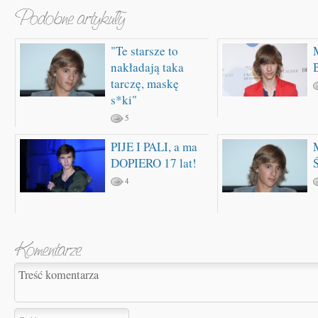
"Te starsze to
nakładają taka
tarczę, maskę
s*ki"
5
PIJE I PALI, a ma
DOPIERO 17 lat!
4