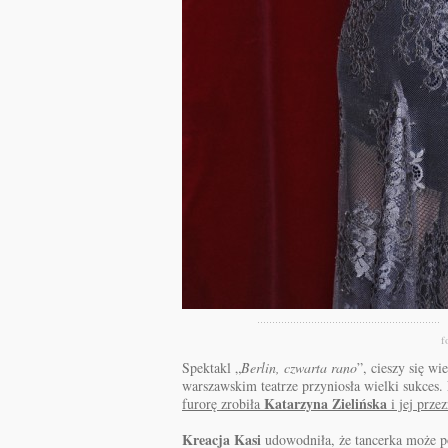
f
Spektakl „
Berlin, czwarta rano
”, cieszy się w
warszawskim teatrze przyniosła wielki sukces.
Katarzyna Zielińska
furorę zrobiła
i jej prze
Kreacja Kasi
udowodniła, że tancerka może p