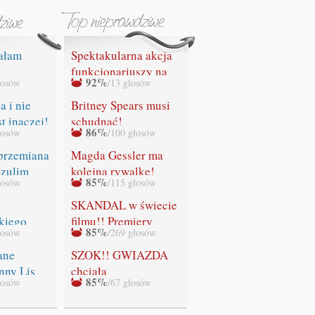
ałam
Spektakularna akcja
funkcjonariuszy na
92%
łosów
/13 głosów
IA SIĘ"
lotnisku w Gdańsku.
Służby celne
a i nie
Britney Spears musi
przechwyciły
st inaczej!
schudnąć!
86%
łosów
/100 głosów
bezcenny obraz
Leonardo da Vinci z
przemiana
Magda Gessler ma
rąk rosyjskiego
Szulim
kolejną rywalkę!
85%
łosów
/115 głosów
przemytnika!
SKANDAL w świecie
kiego
filmu!! Premiery
85%
łosów
/269 głosów
ADEK!
ostatniej części
"Zmierzchu" NIE
ane
SZOK!! GWIAZDA
BĘDZIE!!!
nny Lis
chciała
85%
łosów
/67 głosów
WYSTRZELAĆ
swoich fanów!!!