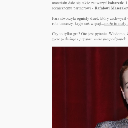
kabaretki i 
materiału dało się także zauważyć
Rafałowi Maserako
scenicznemu partnerowi -
ognisty duet
Para stworzyła
, który zachwycił
rola tancerzy, kryje coś więcej...
może to mały 
Czy to tylko gra? Oto jest pytanie. Wiadomo,
życie zaskakuje i przynosi wiele niespodzianek
.