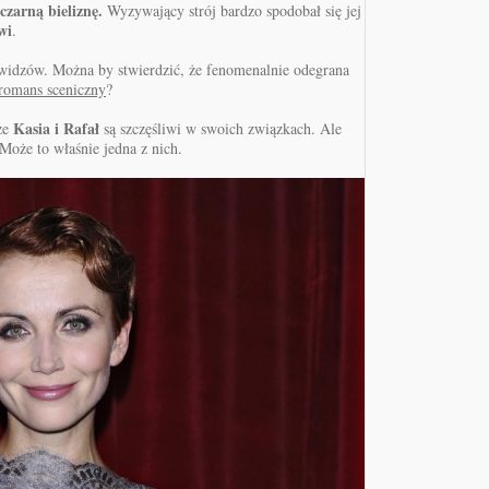
czarną bieliznę.
Wyzywający strój bardzo spodobał się jej
wi
.
 widzów. Można by stwierdzić, że fenomenalnie odegrana
romans sceniczny
?
Kasia i Rafał
 że
są szczęśliwi w swoich związkach. Ale
 Może to właśnie jedna z nich.