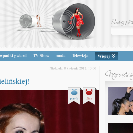
wpadki gwiazd
TV Show
moda
Telewizja
Więcej
Niedziela, 8 kwietnia 2012, 13:00
elińskiej!
prawda
fałsz