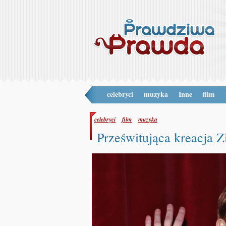
celebryci
muzyka
Inne
film
celebryci
film
muzyka
Prześwitująca kreacja Zi