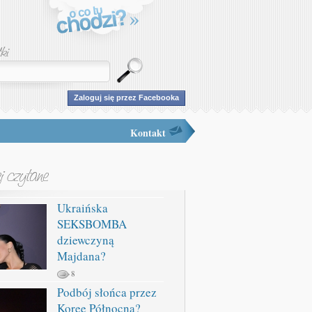
Zaloguj się przez Facebooka
Kontakt
Ukraińska
SEKSBOMBA
dziewczyną
Majdana?
8
Podbój słońca przez
Koreę Północną?